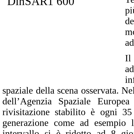
pi
de
mo
ad
Il
a
in
spaziale della scena osservata. N
dell’Agenzia Spaziale Europea
rivisitazione stabilito è ogni 3
generazione come ad esempio l
intervallo si è ridotto ad 8 gi