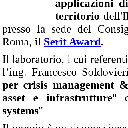
applicazioni d
territorio
dell'I
presso la sede del Consig
Roma, il
Serit Award
.
Il laboratorio, i cui referen
l’ing. Francesco Soldovier
per crisis management & 
asset e infrastrutture
" 
systems
"
Il premio è un riconoscimen