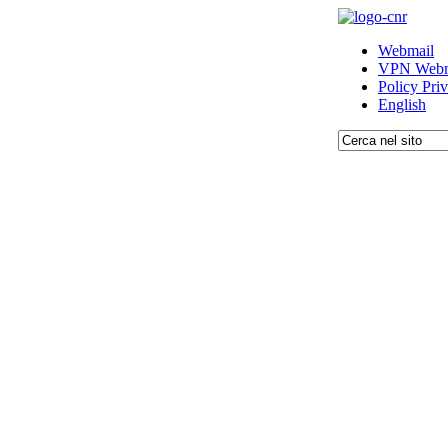
Webmail
VPN Webm
Policy Pri
English