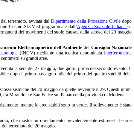
 centimetri
 dal terremoto, avviata dal
Dipartimento della Protezione Civile
dopo
ellazione Cosmo-SkyMed programmate dall’
Agenzia Spaziale Italiana
su
 permanenti dei movimenti del suolo causati dalla scossa del 29 maggio
levamento Elettromagnetico dell’Ambiente
del
Consiglio Nazionale
canologia
(INGV) mediante una tecnica denominata
interferometria
 centimetri su grandi aree.
venuta la sera del 27 maggio, due giorni prima del secondo evento. Il
ile dopo il primo passaggio utile del primo dei quattro satelliti della
e scosse sismiche del 20 maggio da quelle avvenute il 29. Questi ultimi
, tra Mirandola e San Felice sul Panaro nella provincia di Modena.
amento, mentre le aree stabili sono in verde. Il sollevamento è stato
l suolo, che mostra un orientamento prevalentemente est-ovest. Le sue
la del terremoto del 20 maggio.