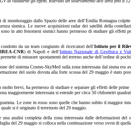
 di valutarne gli effetti. Rilevato un sollevamento dell’area fino a
12
tà di monitoraggio dallo Spazio delle aree dell’Emilia Romagna colpite
equenza sismica. Le nuove acquisizioni radar dei satelliti della cost
ui sono in atto fenomeni sismici hanno permesso di studiare gli effetti
 condotto da un team congiunto di ricercatori dell’
Istituto per il Ri
IREA
-
CNR
) di Napoli e dell’
Istituto Nazionale di Geofisica e Vul
 permette di misurare spostamenti del terreno anche dell’ordine di pochi
ione del sistema Cosmo-SkyMed sulla zona interessata dal sisma era av
ormazione del suolo dovuta alla forte scossa del 29 maggio è stato possib
ta molto brevi, ha permesso di studiare e separare gli effetti delle prim
ona maggiormente interessata si estende per circa
50 chilometri
quadrati
gramma. Le zone in rosso sono quelle che hanno subito il maggior innalz
 quale si è originato il terremoto del 29 maggio.
nte una analisi completa della zona interessata dalle deformazioni de
 la faglia del 29 maggio si colloca nella continuazione verso ovest di quel