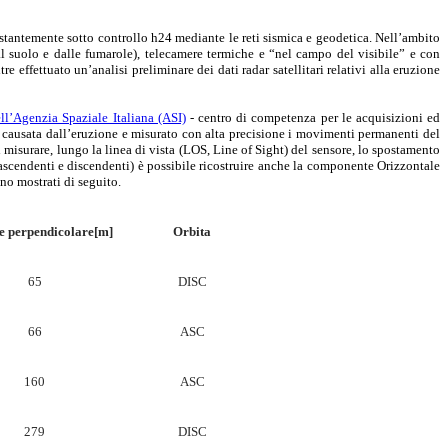
stantemente sotto controllo h24 mediante le reti sismica e geodetica. Nell’ambito
al suolo e dalle fumarole), telecamere termiche e “nel campo del visibile” e con
effettuato un’analisi preliminare dei dati radar satellitari relativi alla eruzione
Agenzia Spaziale Italiana (ASI)
- centro di competenza per le acquisizioni ed
ca causata dall’eruzione e misurato con alta precisione i movimenti permanenti del
 misurare, lungo la linea di vista (LOS, Line of Sight) del sensore, lo spostamento
(ascendenti e discendenti) è possibile ricostruire anche la componente Orizzontale
no mostrati di seguito.
e perpendicolare[m]
Orbita
65
DISC
66
ASC
160
ASC
279
DISC