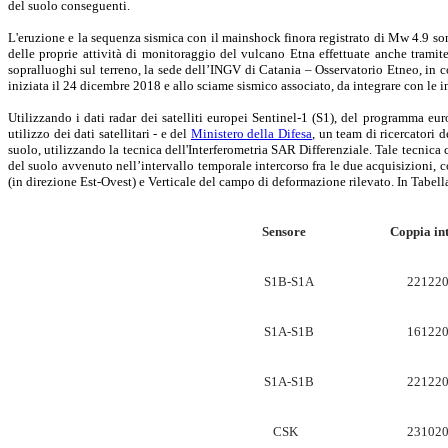
del suolo conseguenti.
L'eruzione e la sequenza sismica con il mainshock finora registrato di Mw 4.9 so
delle proprie attività di monitoraggio del vulcano Etna effettuate anche tramit
sopralluoghi sul terreno, la sede dell’INGV di Catania – Osservatorio Etneo, in co
iniziata il 24 dicembre 2018 e allo sciame sismico associato, da integrare con le i
Utilizzando i dati radar dei satelliti europei Sentinel-1 (S1), del programma e
utilizzo dei dati satellitari - e del
Ministero della Difesa
, un team di ricercatori 
suolo, utilizzando la tecnica dell'Interferometria SAR Differenziale. Tale tecnica
del suolo avvenuto nell’intervallo temporale intercorso fra le due acquisizioni, 
(in direzione Est-Ovest) e Verticale del campo di deformazione rilevato. In Tabella
Sensore
Coppia in
S1B-S1A
221220
S1A-S1B
161220
S1A-S1B
221220
CSK
231020