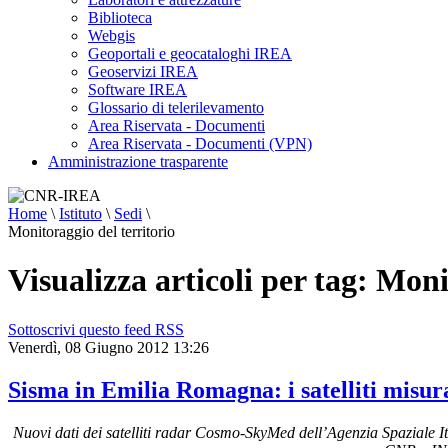
Biblioteca
Webgis
Geoportali e geocataloghi IREA
Geoservizi IREA
Software IREA
Glossario di telerilevamento
Area Riservata - Documenti
Area Riservata - Documenti (VPN)
Amministrazione trasparente
Home
\
Istituto
\
Sedi
\
Monitoraggio del territorio
Visualizza articoli per tag: Moni
Sottoscrivi questo feed RSS
Venerdì, 08 Giugno 2012 13:26
Sisma in Emilia Romagna: i satelliti misur
Nuovi dati dei satelliti radar Cosmo-SkyMed dell’Agenzia Spaziale It