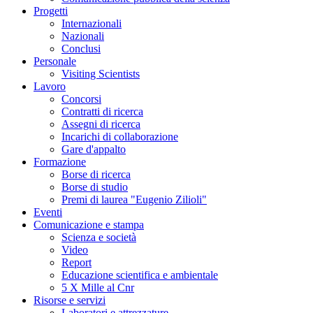
Progetti
Internazionali
Nazionali
Conclusi
Personale
Visiting Scientists
Lavoro
Concorsi
Contratti di ricerca
Assegni di ricerca
Incarichi di collaborazione
Gare d'appalto
Formazione
Borse di ricerca
Borse di studio
Premi di laurea "Eugenio Zilioli"
Eventi
Comunicazione e stampa
Scienza e società
Video
Report
Educazione scientifica e ambientale
5 X Mille al Cnr
Risorse e servizi
Laboratori e attrezzature