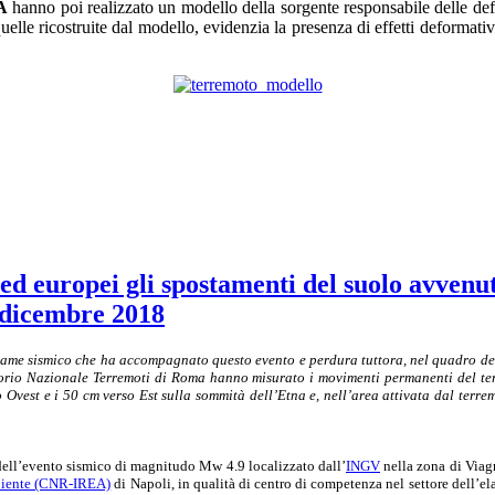
A
hanno poi realizzato un modello della sorgente responsabile delle def
uelle ricostruite dal modello, evidenzia la presenza di effetti deformativi
i ed europei gli spostamenti del suolo avvenut
6 dicembre 2018
iame sismico che ha accompagnato questo evento e perdura tuttora, nel quadro delle
rio Nazionale Terremoti di Roma hanno misurato i movimenti permanenti del ter
 Ovest e i 50 cm verso Est sulla sommità dell’Etna e, nell’area attivata dal ter
 dell’evento sismico di magnitudo Mw 4.9 localizzato dall’
INGV
nella zona di Viag
mbiente (CNR-IREA)
di Napoli, in qualità di centro di competenza nel settore dell’ela