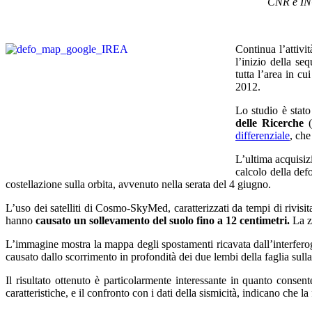
CNR e INGV
Continua l’attivi
l’inizio della s
tutta l’area in c
2012.
Lo studio è stato
delle Ricerche
(
differenziale
, che
L’ultima acquisiz
calcolo della def
costellazione sulla orbita, avvenuto nella serata del 4 giugno.
L’uso dei satelliti di Cosmo-SkyMed, caratterizzati da tempi di rivisi
hanno
causato un sollevamento del suolo fino a
12 centimetri
.
La z
L’immagine mostra la mappa degli spostamenti ricavata dall’interfero
causato dallo scorrimento in profondità dei due lembi della faglia sulla
Il risultato ottenuto è particolarmente interessante in quanto conse
caratteristiche, e il confronto con i dati della sismicità, indicano che