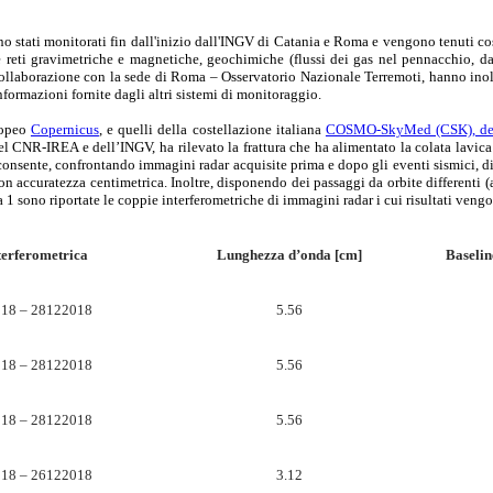
no stati monitorati fin dall'inizio dall'INGV di Catania e Roma e vengono tenuti co
e reti gravimetriche e magnetiche, geochimiche (flussi dei gas nel pennacchio, d
llaborazione con la sede di Roma – Osservatorio Nazionale Terremoti, hanno inoltre 
nformazioni fornite dagli altri sistemi di monitoraggio.
uropeo
Copernicus
, e quelli della costellazione italiana
COSMO-SkyMed (CSK), dell’
del CNR-IREA e dell’INGV, ha rilevato la frattura che ha alimentato la colata lavi
 consente, confrontando immagini radar acquisite prima e dopo gli eventi sismici, di
con accuratezza centimetrica. Inoltre, disponendo dei passaggi da orbite differenti 
 1 sono riportate le coppie interferometriche di immagini radar i cui risultati vengo
terferometrica
Lunghezza d’onda [cm]
Baselin
18 – 28122018
5.56
18 – 28122018
5.56
18 – 28122018
5.56
18 – 26122018
3.12