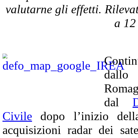
valutarne gli effetti. Rilev
a
12
Contin
dallo 
Romagn
dal
Civile
dopo l’inizio dell
acquisizioni radar dei sat