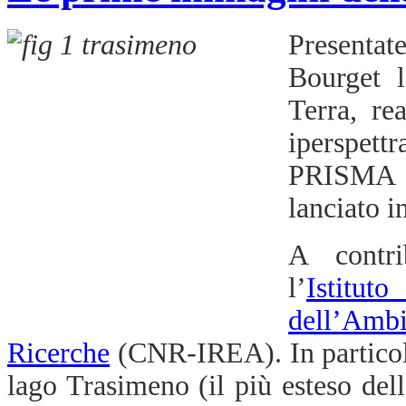
Presentate
Bourget 
Terra, re
iperspet
PRISMA d
lanciato i
A contri
l’
Istitut
dell’Ambi
Ricerche
(CNR-IREA). In particola
lago Trasimeno (il più esteso dell