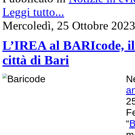
Leggi tutto...
Mercoledì, 25 Ottobre 202
L’IREA al BARIcode, il F
città di Bari
Ne
a
2
F
“
B
ma