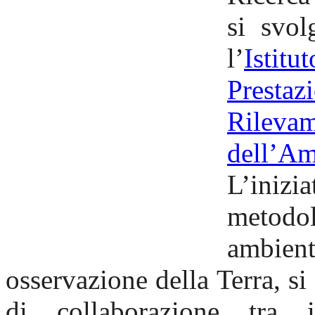
si svol
l’
Istit
Prestaz
Rilev
dell’A
L’inizi
metodol
ambie
osservazione della Terra, si 
di collaborazione tra 