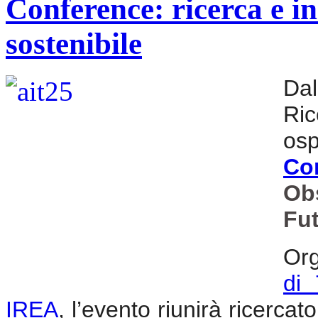
Conference: ricerca e i
sostenibile
Dal
Ri
os
Co
Ob
Fu
Org
di 
IREA
, l’evento riunirà ricercato