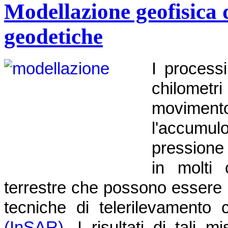
Modellazione geofisica d
geodetiche
I process
chilometri
moviment
l'accumu
pressione
in molti 
terrestre che possono essere 
tecniche di telerilevamento
(InSAR)
. I risultati di tali