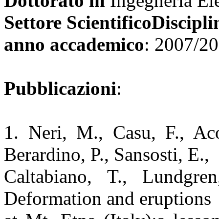
Dottorato in
Ingegneria Ele
Settore ScientificoDiscipli
anno accademico
: 2007/2
Pubblicazioni
:
1. Neri, M., Casu, F., Aco
Berardino, P., Sansosti, E.,
Caltabiano, T., Lundgre
Deformation and eruptions