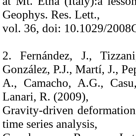
at Mt. Etna (Italy):a less
Geophys. Res. Lett.,
vol. 36, doi: 10.1029/200
2. Fernández, J., Tizzan
González, P.J., Martí, J., Pe
A., Camacho, A.G., Casu, F
Lanari, R. (2009),
Gravity-driven deformatio
time series analysis,