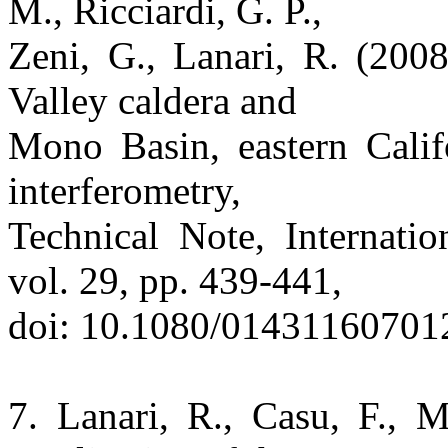
M., Ricciardi, G. P.,
Zeni, G., Lanari, R. (200
Valley caldera and
Mono Basin, eastern Califo
interferometry,
Technical Note, Internati
vol. 29, pp. 439-441,
doi: 10.1080/01431160701
7. Lanari, R., Casu, F., 