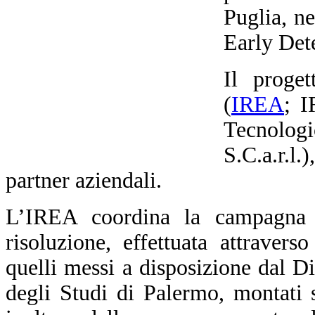
Puglia, n
Early Dete
Il proge
(
IREA
; I
Tecnolo
S.C.a.r.
partner aziendali.
L’IREA coordina la campagna d
risoluzione, effettuata attraverso
quelli messi a disposizione dal D
degli Studi di Palermo, montati