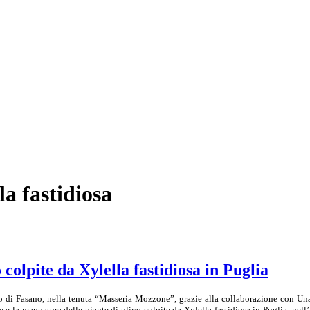
la fastidiosa
colpite da Xylella fastidiosa in Puglia
 di Fasano, nella tenuta “Masseria Mozzone”, grazie alla collaborazione con Unap
e e la mappatura delle piante di ulivo colpite da Xylella fastidiosa in Puglia, ne