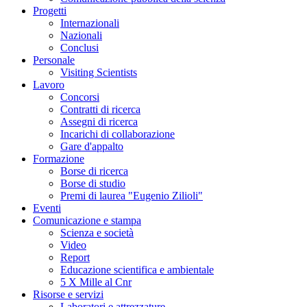
Progetti
Internazionali
Nazionali
Conclusi
Personale
Visiting Scientists
Lavoro
Concorsi
Contratti di ricerca
Assegni di ricerca
Incarichi di collaborazione
Gare d'appalto
Formazione
Borse di ricerca
Borse di studio
Premi di laurea "Eugenio Zilioli"
Eventi
Comunicazione e stampa
Scienza e società
Video
Report
Educazione scientifica e ambientale
5 X Mille al Cnr
Risorse e servizi
Laboratori e attrezzature