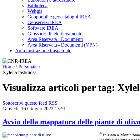
Biblioteca
Webgis
Geoportali e geocataloghi IREA
Geoservizi IREA
Software IREA
Glossario di telerilevamento
Area Riservata - Documenti
Area Riservata - Documenti (VPN)
Amministrazione trasparente
Home
\
Personale
\
Xylella fastidiosa
Visualizza articoli per tag: Xylel
Sottoscrivi questo feed RSS
Giovedì, 16 Giugno 2022 13:51
Avvio della mappatura delle piante di ulivo 
È iniziata a Montalbano
l'individuazione precoc