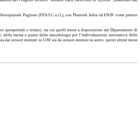
 Aerospaziale Pugliese (DTA S.C.a.r.l.), con Planetek Italia ed ENAV come partner
i iperspettrali e termici, tra cui quelli messi a disposizione dal Dipartimento di
re, della messa a punto della metodologia per l’individuazione automatica delle
li, sia dai sensori montati su UAV sia da sensori montati su aereo, questi ultimi messi