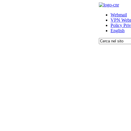
Webmail
VPN Webm
Policy Pri
English