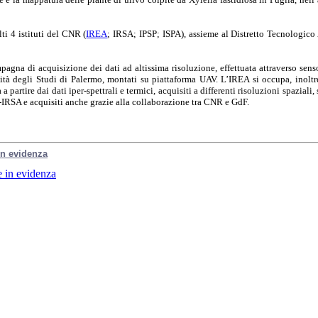
ti 4 istituti del CNR (
IREA
; IRSA; IPSP; ISPA), assieme al Distretto Tecnologico
gna di acquisizione dei dati ad altissima risoluzione, effettuata attraverso sensor
ità degli Studi di Palermo, montati su piattaforma UAV. L’IREA si occupa, inolt
 a partire dai dati iper-spettrali e termici, acquisiti a differenti risoluzioni spazia
IRSA e acquisiti anche grazie alla collaborazione tra CNR e GdF.
 in evidenza
e in evidenza