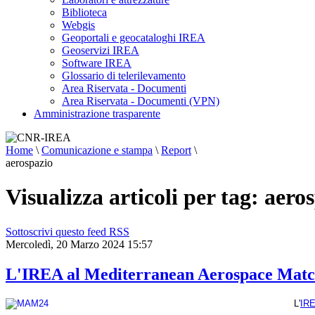
Biblioteca
Webgis
Geoportali e geocataloghi IREA
Geoservizi IREA
Software IREA
Glossario di telerilevamento
Area Riservata - Documenti
Area Riservata - Documenti (VPN)
Amministrazione trasparente
Home
\
Comunicazione e stampa
\
Report
\
aerospazio
Visualizza articoli per tag: aero
Sottoscrivi questo feed RSS
Mercoledì, 20 Marzo 2024 15:57
L'IREA al Mediterranean Aerospace Matc
L'
IR