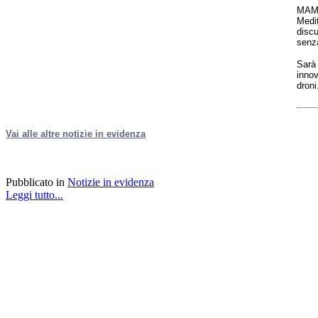
MAM'
Medit
discu
senza
Sarà 
innov
droni
Vai alle altre notizie in evidenza
Pubblicato in
Notizie in evidenza
Leggi tutto...