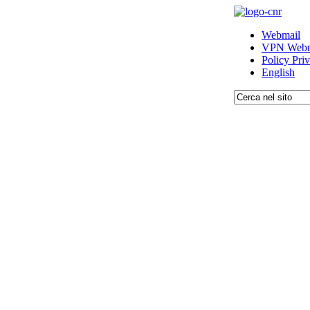
Webmail
VPN Webm
Policy Pri
English