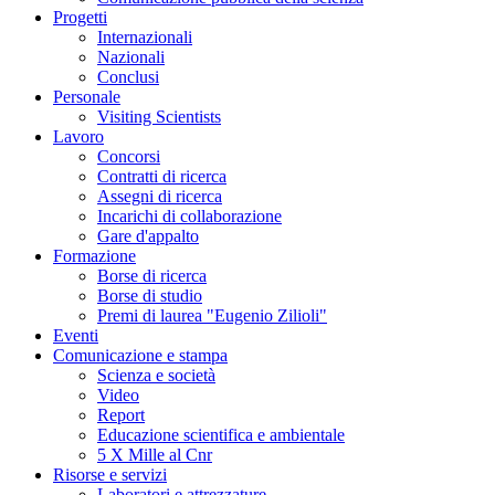
Progetti
Internazionali
Nazionali
Conclusi
Personale
Visiting Scientists
Lavoro
Concorsi
Contratti di ricerca
Assegni di ricerca
Incarichi di collaborazione
Gare d'appalto
Formazione
Borse di ricerca
Borse di studio
Premi di laurea "Eugenio Zilioli"
Eventi
Comunicazione e stampa
Scienza e società
Video
Report
Educazione scientifica e ambientale
5 X Mille al Cnr
Risorse e servizi
Laboratori e attrezzature