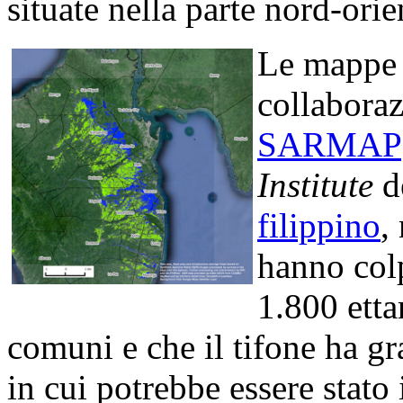
situate nella parte nord-ori
Le mappe s
collabora
SARMAP
Institute
d
filippino
,
hanno colp
1.800 etta
comuni e che il tifone ha g
in cui potrebbe essere stato 