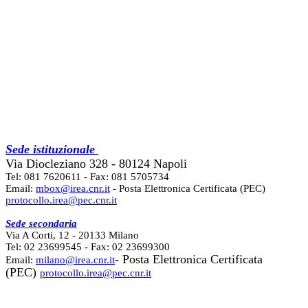
Sede istituzionale
Via Diocleziano 328 - 80124 Napoli
Tel: 081 7620611 - Fax: 081 5705734
Email:
mbox@irea.cnr.it
- Posta Elettronica Certificata (PEC)
protocollo.irea@pec.cnr.it
Sede secondaria
Via A Corti, 12 - 20133 Milano
Tel: 02 23699545 - Fax: 02 23699300
- Posta Elettronica Certificata
Email:
milano@irea.cnr.it
(PEC)
protocollo.irea@pec.cnr.it