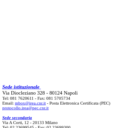
Sede istituzionale
Via Diocleziano 328 - 80124 Napoli
Tel: 081 7620611 - Fax: 081 5705734
Email:
mbox@irea.cnr.it
- Posta Elettronica Certificata (PEC)
protocollo.irea@pec.cnr.it
Sede secondaria
Via A Corti, 12 - 20133 Milano
Tel: 02 23699545 - Fax: 02 23699300