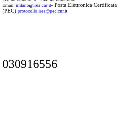
- Posta Elettronica Certificata
Email:
milano@irea.cnr.it
(PEC)
protocollo.irea@pec.cnr.it
030916556