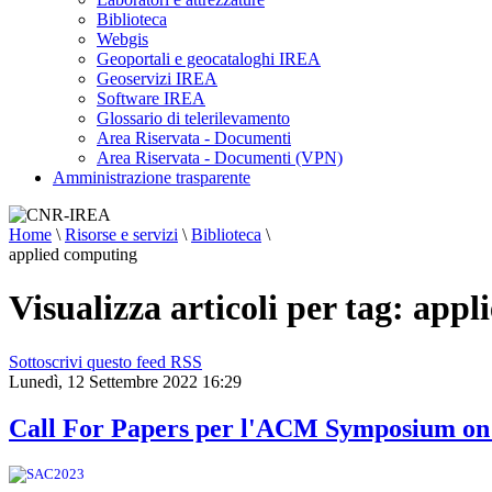
Biblioteca
Webgis
Geoportali e geocataloghi IREA
Geoservizi IREA
Software IREA
Glossario di telerilevamento
Area Riservata - Documenti
Area Riservata - Documenti (VPN)
Amministrazione trasparente
Home
\
Risorse e servizi
\
Biblioteca
\
applied computing
Visualizza articoli per tag: app
Sottoscrivi questo feed RSS
Lunedì, 12 Settembre 2022 16:29
Call For Papers per l'ACM Symposium on 