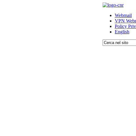
Webmail
VPN Webm
Policy Pri
English