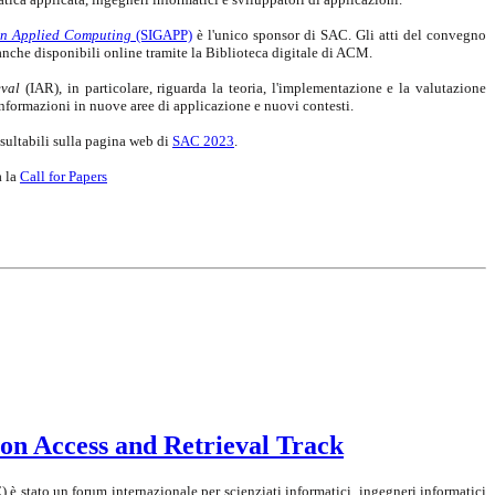
on Applied Computing
(SIGAPP)
è l'unico sponsor di SAC. Gli atti del convegno
che disponibili online tramite la Biblioteca digitale di ACM.
eval
(IAR), in particolare, riguarda la teoria, l'implementazione e la valutazione
informazioni in nuove aree di applicazione e nuovi contesti.
sultabili sulla pagina web di
SAC 2023
.
a la
Call for Papers
on Access and Retrieval Track
 è stato un forum internazionale per scienziati informatici, ingegneri informatici