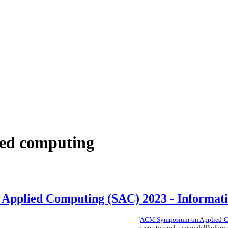
lied computing
Applied Computing (SAC) 2023 - Informati
"
ACM Symposium on Applied 
ricercatori nel campo dell'inform