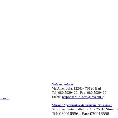
Sede secondaria
Via Amendola, 122/D - 70126 Bari
Tel: 080 5929429 - Fax: 080 5929460
Email:
responsabile_bari@irea.cnr.i
t
.cnr.it
Stazione Sperimentale di Sirmione "E. Zilioli"
Sirmione Punta Staffalo n. 15 - 25010 Sirmion
Tel: 030916556 - Fax: 030916556