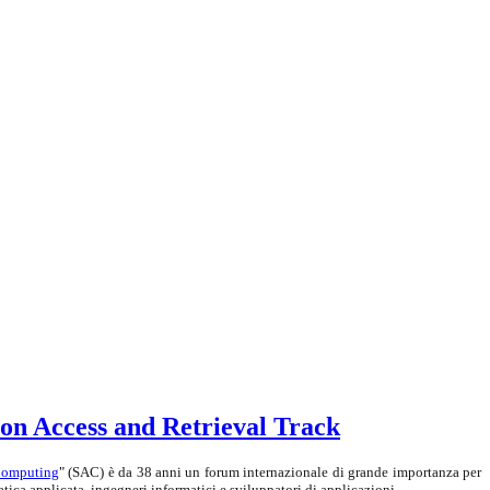
on Access and Retrieval Track
Computing
"
(SAC) è da 38 anni un forum internazionale di grande importanza per
atica applicata, ingegneri informatici e sviluppatori di applicazioni.