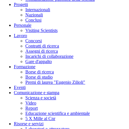
Progetti
Internazionali
Nazionali
Conclusi
Personale
Visiting Scientists
Lavoro
Concorsi
Contratti di ricerca
Assegni di ricerca
Incarichi di collaborazione
Gare d'appalto
Formazione
Borse di ricerca
Borse di studio
Premi di laurea "Eugenio Zilioli"
Eventi
Comunicazione e stampa
Scienza e società
Video
Report
Educazione scientifica e ambientale
5 X Mille al Cnr
Risorse e servizi
Laboratori e attrezzature