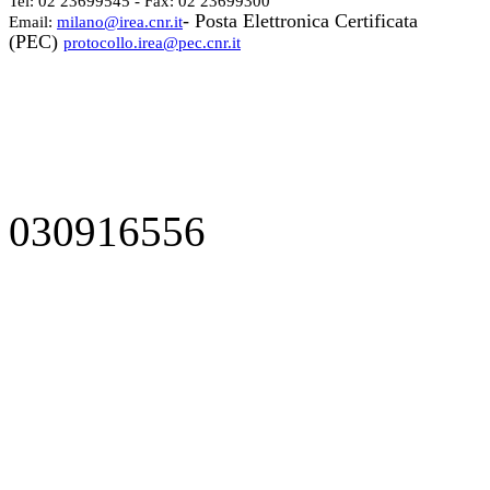
Tel: 02 23699545 - Fax: 02 23699300
- Posta Elettronica Certificata
Email:
milano@irea.cnr.it
(PEC)
protocollo.irea@pec.cnr.it
030916556