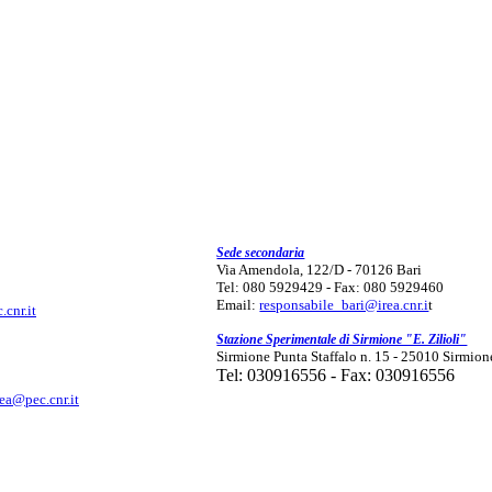
Sede secondaria
Via Amendola, 122/D - 70126 Bari
Tel: 080 5929429 - Fax: 080 5929460
Email:
responsabile_bari@irea.cnr.i
t
.cnr.it
Stazione Sperimentale di Sirmione "E. Zilioli"
Sirmione Punta Staffalo n. 15 - 25010 Sirmion
Tel: 030916556 - Fax: 030916556
rea@pec.cnr.it