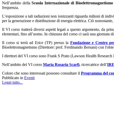
Nell’ambito della
Scuola Internazionale di Bioelettromagnetism
frequenza.
L’esposizione a tali radiazioni non ionizzanti riguarda milioni di indi
per la
generazione e distribuzione di energia elettrica.
Ciò nonostante, s
Il VI corso tratterà diversi aspetti legati a questo argomento, da princi
elementari, fino all’uomo. In chiusura del corso ci sarà una giornata di
Il corso si terrà ad Erice (TP) presso la
Fondazione e
Centro pe
Bioelettromagnetismo (Direttore: prof. Ferdinando Bersani) con l'obietti
I direttori del VI corso sono
Frank S Prato (Lawson Health Research In
Nell’ambito del VI corso
Maria Rosaria Scarfì
, ricercatrice dell’
IR
Coloro che sono interessati possono consultare il
Programma del co
Pubblicato in
Eventi
Leggi tutto...