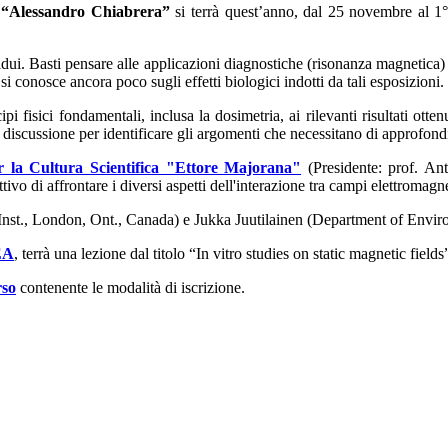
o “Alessandro Chiabrera”
si terrà quest’anno, dal 25 novembre al 1°
vidui. Basti pensare alle applicazioni diagnostiche
(risonanza magnetica) e
i conosce ancora poco sugli effetti biologici indotti da tali esposizioni.
pi fisici fondamentali, inclusa la dosimetria, ai rilevanti risultati otte
 discussione per identificare gli argomenti che necessitano di approfondi
r la Cultura Scientifica "Ettore Majorana"
(Presidente: prof. Ant
vo di affrontare i diversi aspetti dell'interazione tra campi elettromagne
st., London, Ont., Canada) e Jukka Juutilainen (Department of Enviro
EA
, terrà una lezione dal titolo “
In vitro studies on static magnetic fields
rso
contenente le modalità di iscrizione.