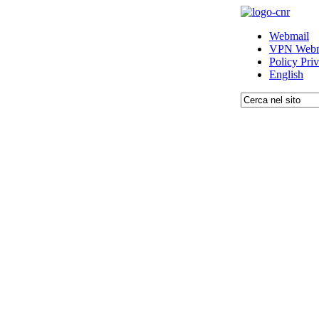
Webmail
VPN Webm
Policy Pri
English