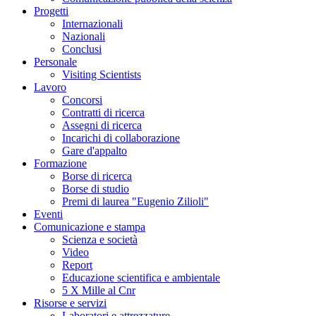
Progetti
Internazionali
Nazionali
Conclusi
Personale
Visiting Scientists
Lavoro
Concorsi
Contratti di ricerca
Assegni di ricerca
Incarichi di collaborazione
Gare d'appalto
Formazione
Borse di ricerca
Borse di studio
Premi di laurea "Eugenio Zilioli"
Eventi
Comunicazione e stampa
Scienza e società
Video
Report
Educazione scientifica e ambientale
5 X Mille al Cnr
Risorse e servizi
Laboratori e attrezzature