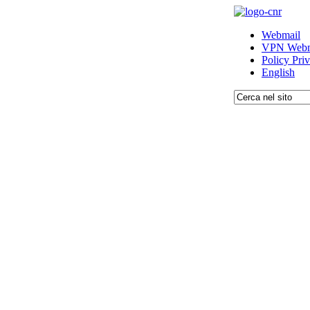
Webmail
VPN Webm
Policy Pri
English