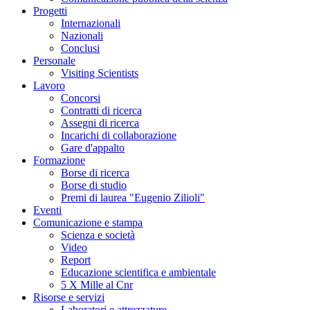
Progetti
Internazionali
Nazionali
Conclusi
Personale
Visiting Scientists
Lavoro
Concorsi
Contratti di ricerca
Assegni di ricerca
Incarichi di collaborazione
Gare d'appalto
Formazione
Borse di ricerca
Borse di studio
Premi di laurea "Eugenio Zilioli"
Eventi
Comunicazione e stampa
Scienza e società
Video
Report
Educazione scientifica e ambientale
5 X Mille al Cnr
Risorse e servizi
Laboratori e attrezzature