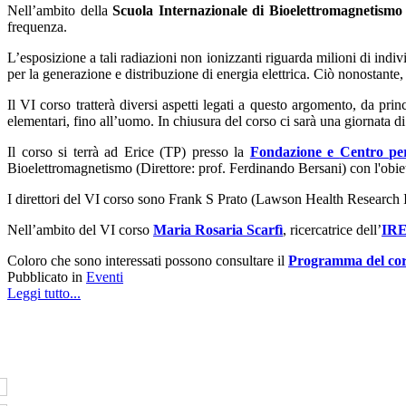
Nell’ambito della
Scuola Internazionale di Bioelettromagnetism
frequenza.
L’esposizione a tali radiazioni non ionizzanti riguarda milioni di indi
per la
generazione e distribuzione di energia elettrica.
Ciò nonostante, s
Il VI corso tratterà diversi aspetti legati a questo argomento, da princi
elementari, fino all’uomo. In chiusura del corso ci sarà una giornata di
Il corso si terrà ad Erice (TP) presso la
Fondazione e
Centro pe
Bioelettromagnetismo (Direttore: prof. Ferdinando Bersani) con l'obietti
I direttori del VI corso sono
Frank S Prato (Lawson Health Research In
Nell’ambito del VI corso
Maria Rosaria Scarfì
, ricercatrice dell’
IR
Coloro che sono interessati possono consultare il
Programma del co
Pubblicato in
Eventi
Leggi tutto...