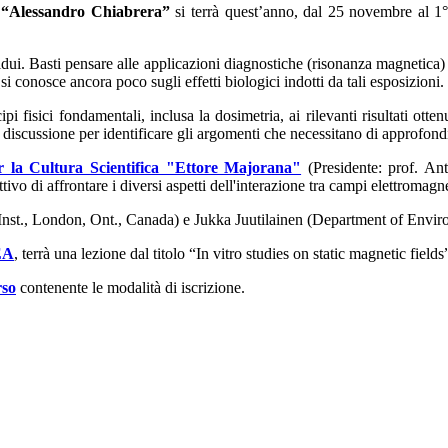
o “Alessandro Chiabrera”
si terrà quest’anno, dal 25 novembre al 1°
vidui. Basti pensare alle applicazioni diagnostiche
(risonanza magnetica) e
i conosce ancora poco sugli effetti biologici indotti da tali esposizioni.
pi fisici fondamentali, inclusa la dosimetria, ai rilevanti risultati otte
 discussione per identificare gli argomenti che necessitano di approfondi
r la Cultura Scientifica "Ettore Majorana"
(Presidente: prof. Ant
vo di affrontare i diversi aspetti dell'interazione tra campi elettromagne
st., London, Ont., Canada) e Jukka Juutilainen (Department of Enviro
EA
, terrà una lezione dal titolo “
In vitro studies on static magnetic fields
rso
contenente le modalità di iscrizione.