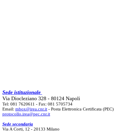
Sede istituzionale
Via Diocleziano 328 - 80124 Napoli
Tel: 081 7620611 - Fax: 081 5705734
Email:
mbox@irea.cnr.it
- Posta Elettronica Certificata (PEC)
protocollo.irea@pec.cnr.it
Sede secondaria
Via A Corti, 12 - 20133 Milano