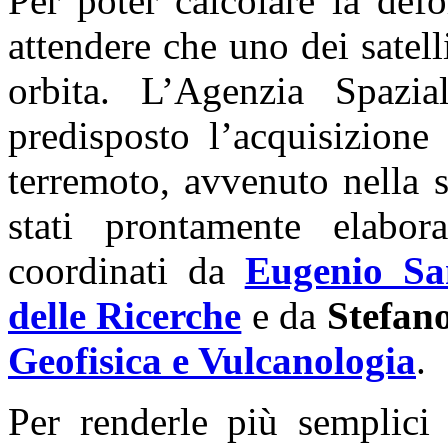
Per poter calcolare la def
attendere che uno dei satelli
orbita. L’Agenzia Spazia
predisposto l’acquisizione
terremoto, avvenuto nella 
stati prontamente elabor
coordinati da
Eugenio Sa
delle Ricerche
e da
Stefan
Geofisica e Vulcanologia
.
Per renderle più semplici 