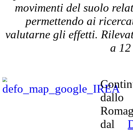
movimenti del suolo rela
permettendo ai ricerc
valutarne gli effetti. Rilev
a
12
Contin
dallo 
Romagn
dal