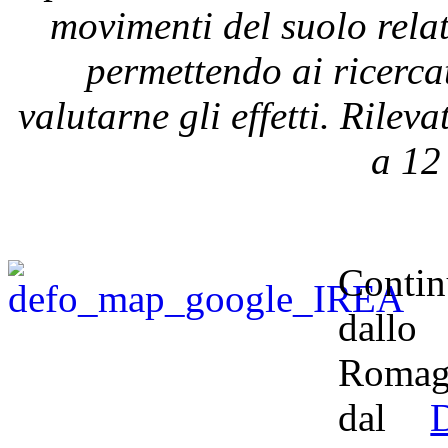
movimenti del suolo rela
permettendo ai ricerc
valutarne gli effetti. Rilev
a
12
Contin
dallo 
Romagn
dal