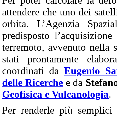
Per poter calcolare la def
attendere che uno dei satelli
orbita. L’Agenzia Spazia
predisposto l’acquisizione
terremoto, avvenuto nella 
stati prontamente elabor
coordinati da
Eugenio Sa
delle Ricerche
e da
Stefan
Geofisica e Vulcanologia
.
Per renderle più semplici 