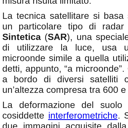
misura risulta limitato.
La tecnica satellitare si basa 
un particolare tipo di rad
Sintetica
(
SAR
), una special
di utilizzare la luce, usa 
microonde simile a quella utiliz
detti, appunto, “a microonde”
a bordo di diversi satelliti
un’altezza compresa tra 600 e
La deformazione del suolo 
cosiddette
interferometriche
. 
due immagini acquisite dall