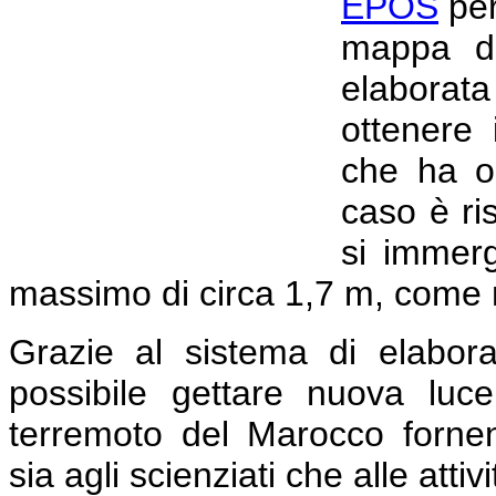
EPOS
per
mappa di
elaborat
ottenere 
che ha or
caso è ri
si immer
massimo di circa 1,7 m, come m
Grazie al sistema di elabor
possibile gettare nuova lu
terremoto del Marocco fornend
sia agli scienziati che alle attiv