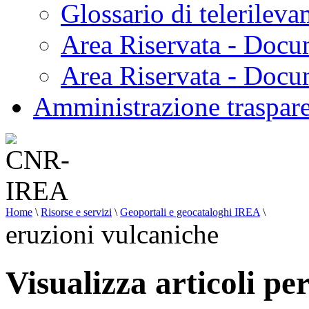
Glossario di telerilev
Area Riservata - Docu
Area Riservata - Doc
Amministrazione traspar
Home
\
Risorse e servizi
\
Geoportali e geocataloghi IREA
\
eruzioni vulcaniche
Visualizza articoli pe