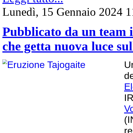
Lunedì, 15 Gennaio 2024 1
Pubblicato da un team i
che getta nuova luce sul
Un
de
E
I
V
(
r