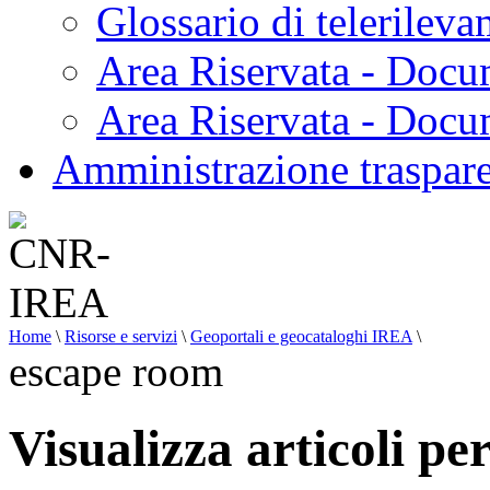
Glossario di telerilev
Area Riservata - Docu
Area Riservata - Doc
Amministrazione traspar
Home
\
Risorse e servizi
\
Geoportali e geocataloghi IREA
\
escape room
Visualizza articoli pe