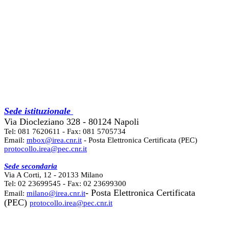
Sede istituzionale
Via Diocleziano 328 - 80124 Napoli
Tel: 081 7620611 - Fax: 081 5705734
Email:
mbox@irea.cnr.it
- Posta Elettronica Certificata (PEC)
protocollo.irea@pec.cnr.it
Sede secondaria
Via A Corti, 12 - 20133 Milano
Tel: 02 23699545 - Fax: 02 23699300
- Posta Elettronica Certificata
Email:
milano@irea.cnr.it
(PEC)
protocollo.irea@pec.cnr.it