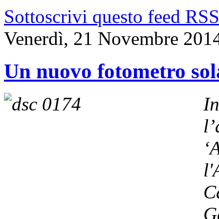
Sottoscrivi questo feed RS
Venerdì, 21 Novembre 201
Un nuovo fotometro sol
I
l
‘
l'
C
G