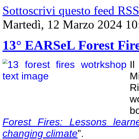
Sottoscrivi questo feed RS
Martedì, 12 Marzo 2024 10
13° EARSeL Forest Fir
I
Mi
R
w
bo
Forest Fires: Lessons lear
changing climate
”.