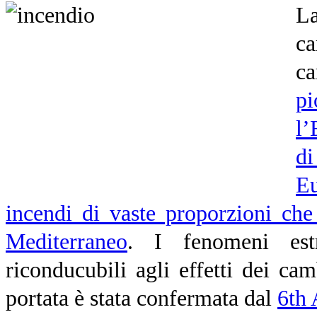
L
ca
ca
pi
l’
di
E
incendi di vaste proporzioni che
Mediterraneo
. I fenomeni estr
riconducubili agli effetti dei ca
portata è stata confermata dal
6th 