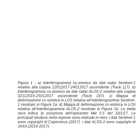
Figura 1 - a) Interferogramma co-sismico da dati radar Sentinel-1
relativo alla coppia 12012017-24012017 ascendente (Track 117). b)
Interferogramma co-sismico da dati radar ALOS-2 relativo alla coppia
02112016-25012017 ascendente (Track 197). c) Mappa di
deformazione co-sismica in LOS relativa all’interferogramma Sentinel-
1 mostrato in Figura 1a. d) Mappa di deformazione co-sismica in LOS
relativa all’interferogramma ALOS-2 mostrato in Figura 1b. La stella
nera indica la posizione dell’epicentro Mw 5.5 del 18/1/17. Le
principali strutture nella regione sono indicate in nero. I dati Sentinel-1
sono copyright di Copernicus (2017). I dati ALOS-2 sono copyright di
JAXA (2016-2017).