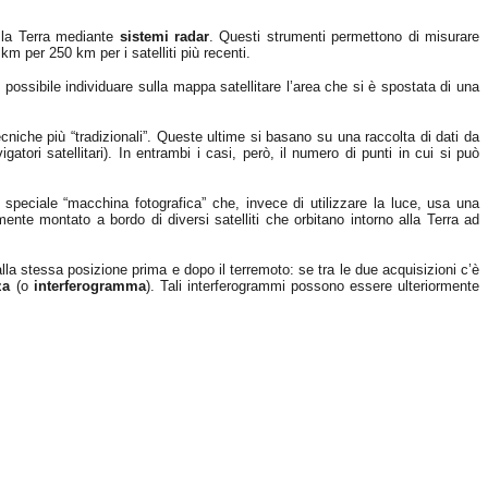
la Terra mediante
sistemi radar
. Questi strumenti permettono di misurare
km per 250 km per i satelliti più recenti.
possibile individuare sulla mappa satellitare l’area che si è spostata di una
niche più “tradizionali”. Queste ultime si basano su una raccolta di dati da
gatori satellitari). In entrambi i casi, però, il numero di punti in cui si può
 speciale “macchina fotografica” che, invece di utilizzare la luce, usa una
mente montato a bordo di diversi satelliti che orbitano intorno alla Terra ad
alla stessa posizione prima e dopo il terremoto: se tra le due acquisizioni c’è
za
(o
interferogramma
). Tali interferogrammi possono essere ulteriormente