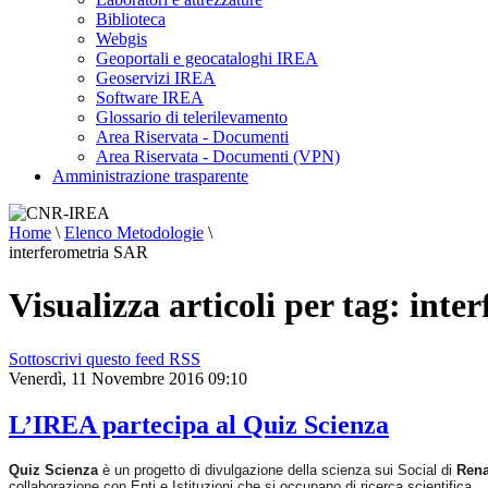
Biblioteca
Webgis
Geoportali e geocataloghi IREA
Geoservizi IREA
Software IREA
Glossario di telerilevamento
Area Riservata - Documenti
Area Riservata - Documenti (VPN)
Amministrazione trasparente
Home
\
Elenco Metodologie
\
interferometria SAR
Visualizza articoli per tag: int
Sottoscrivi questo feed RSS
Venerdì, 11 Novembre 2016 09:10
L’IREA partecipa al Quiz Scienza
Quiz Scienza
è un progetto di divulgazione della scienza sui Social di
Rena
collaborazione con Enti e Istituzioni che si occupano di ricerca scientifica.