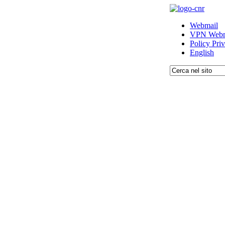
Webmail
VPN Webm
Policy Pri
English