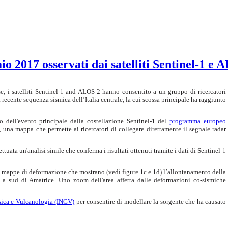
aio 2017 osservati dai satelliti Sentinel-1 e
, i satelliti Sentinel-1 and ALOS-2 hanno consentito a un gruppo di ricercatori
a recente sequenza sismica dell’Italia centrale, la cui scossa principale ha raggiunto
 dell'evento principale dalla costellazione Sentinel-1 del
programma europeo
, una mappa che permette ai ricercatori di collegare direttamente il segnale radar
ffettuata un'analisi simile che conferma i risultati ottenuti tramite i dati di Sentinel-1
nti mappe di deformazione che mostrano (vedi figure 1c e 1d) l’allontanamento della
ea a sud di Amatrice. Uno zoom dell'area affetta dalle deformazioni co-sismiche
isica e Vulcanologia (INGV)
per consentire di modellare la sorgente che ha causato