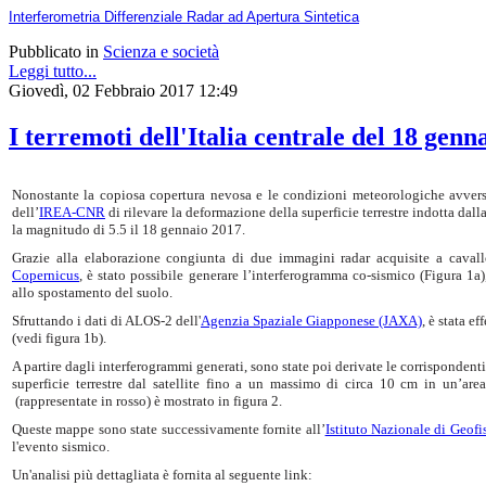
Interferometria Differenziale Radar ad Apertura Sintetica
Pubblicato in
Scienza e società
Leggi tutto...
Giovedì, 02 Febbraio 2017 12:49
I terremoti dell'Italia centrale del 18 genn
Nonostante la copiosa copertura nevosa e le condizioni meteorologiche avverse
dell’
IREA-CNR
di rilevare la deformazione della superficie terrestre indotta dall
la magnitudo di 5.5 il 18 gennaio 2017.
Grazie alla elaborazione congiunta di due immagini radar acquisite a cavallo
Copernicus
, è stato possibile generare l’interferogramma co-sismico (Figura 1a)
allo spostamento del suolo.
Sfruttando i dati di ALOS-2 dell'
Agenzia Spaziale Giapponese (JAXA)
, è stata e
(vedi figura 1b).
A partire dagli interferogrammi generati, sono state poi derivate le corrisponde
superficie terrestre dal satellite fino a un massimo di circa 10 cm in un’ar
(rappresentate in rosso) è mostrato in figura 2.
Queste mappe sono state successivamente fornite all’
Istituto Nazionale di Geof
l'evento sismico.
Un'analisi più dettagliata è fornita al seguente link: