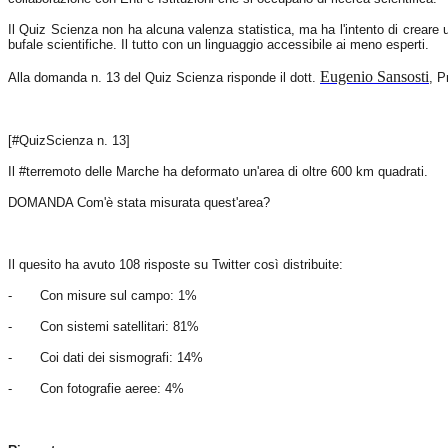
Il Quiz Scienza non ha alcuna valenza statistica, ma ha l'intento di creare un c
bufale scientifiche. Il tutto con un linguaggio accessibile ai meno esperti.
Eugenio Sansosti
Alla domanda n. 13 del Quiz Scienza risponde il dott.
, P
[#QuizScienza n. 13]
Il #terremoto delle Marche ha deformato un'area di oltre
600 km
quadrati.
DOMANDA Com'è stata misurata quest'area?
Il quesito ha avuto 108 risposte su Twitter così distribuite:
-
Con misure sul campo: 1%
-
Con sistemi satellitari: 81%
-
Coi dati dei sismografi: 14%
-
Con fotografie aeree: 4%