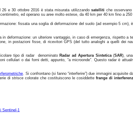
l 26 e 30 ottobre 2016 è stata misurata utilizzando
satelliti
che osservano 
un centimetro, ed operano su aree molto estese, da 40 km per 40 km fino a 250 
ormazione: fissata una soglia di deformazione del suolo (ad esempio 5 cm), è 
in deformazione: un ulteriore vantaggio, in caso di emergenza, rispetto a tec
ne, in postazioni fisse, di ricevitori GPS (del tutto analoghi a quelli dei navi
articolare tipo di radar denominato
Radar ad Apertura Sintetica
(
SAR
), una
oni cellulari o dai forni detti, appunto, “a microonde”. Questo radar è attual
erferometriche
. Si confrontano (si fanno “interferire”) due immagini acquisite d
rie di strisce colorate che costituiscono le cosiddette
frange di interferen
ti Sentinel-1