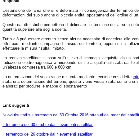
Risposta
L’estensione dell’area che si è deformata in conseguenza dei terremoti de
deformazioni del suolo anche di piccola entità, spostamenti dell’ordine di 
Queste caratteristiche permettono di delineare l’estensione dell’area in def
quantità superiore alla soglia scelta.
Tutto ciò può essere ottenuto senza alcuna necessità di accedere alla zona 
effettuarsi mediante campagne di misura sul territorio, oppure sull’istallazio
effettuare la misura risulta limitato.
La tecnica satellitare si basa sull’utilizzo di immagini acquisite da un p
radiazione elettromagnetica a microonde simile a quella utilizzata dai telef
un’altezza compresa tra 600 e 800 km.
La deformazione del suolo viene misurata mediante tecniche cosiddette
int
stata una deformazione del terreno, questa viene visualizzata come una se
elaborati per produrre le mappe di spostamento
Link suggeriti
Nuovi risultati sul terremoto del 30 Ottobre 2016 ottenuti dai radar dei satelli
Il terremoto del 30 ottobre dai rilevamenti satellitari
Il terremoto del 26 ottobre dai rilevamenti satellitari