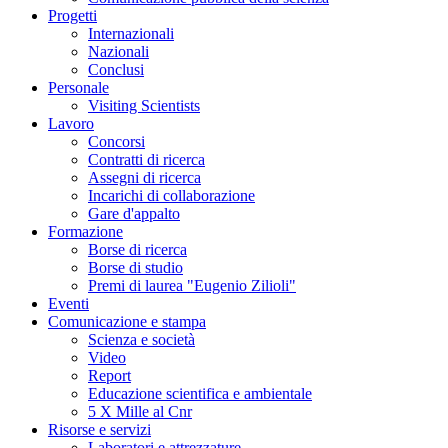
Progetti
Internazionali
Nazionali
Conclusi
Personale
Visiting Scientists
Lavoro
Concorsi
Contratti di ricerca
Assegni di ricerca
Incarichi di collaborazione
Gare d'appalto
Formazione
Borse di ricerca
Borse di studio
Premi di laurea "Eugenio Zilioli"
Eventi
Comunicazione e stampa
Scienza e società
Video
Report
Educazione scientifica e ambientale
5 X Mille al Cnr
Risorse e servizi
Laboratori e attrezzature