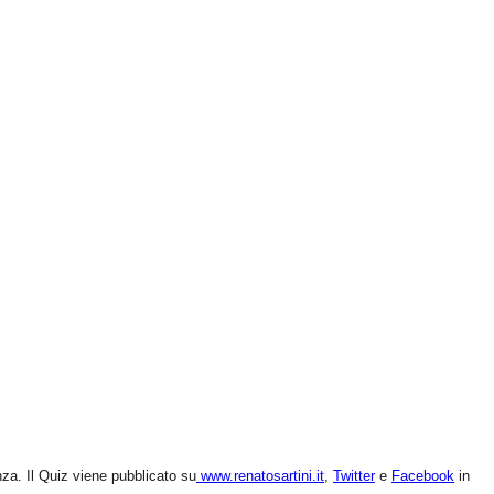
nza. Il Quiz viene pubblicato su
www.renatosartini.it
,
Twitter
e
Facebook
in