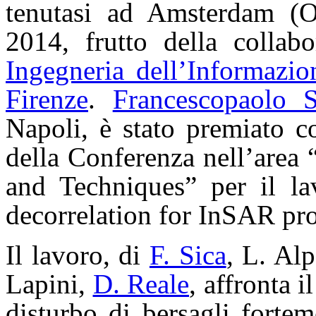
tenutasi ad Amsterdam (O
2014, frutto della collab
Ingegneria dell’Informazio
Firenze
.
Francescopaolo S
Napoli, è stato premiato c
della Conferenza nell’area
and Techniques” per il la
decorrelation for InSAR pr
Il lavoro, di
F. Sica
, L. Al
Lapini,
D. Reale
, affronta i
disturbo di bersagli forteme