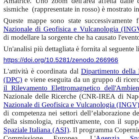
Amatrice. Uno zoom dell'area affetta dalle 
sismiche (rappresentate in rosso) è mostrato i
Queste mappe sono state successivamente fo
Nazionale di Geofisica e Vulcanologia (ING
di modellare la sorgente che ha causato l'event
Un'analisi più dettagliata è fornita al seguente l
https://doi.org/10.5281/zenodo.266966
L'attività è coordinata dal
Dipartimento della 
(DPC)
e viene eseguita da un gruppo di ricerc
il Rilevamento Elettromagnetico dell'Ambien
Nazionale delle Ricerche (CNR-IREA di Napol
Nazionale di Geofisica e Vulcanologia (INGV
di competenza nei settori dell’elaborazione dei 
della sismologia, rispettivamente, con il suppo
Spaziale Italiana (ASI)
. Il programma Copernic
Commissione Europea. L'
Agenzia Spa