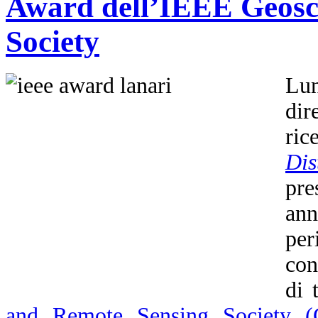
Award dell’IEEE Geosc
Society
Lu
dir
ric
Dis
pre
an
per
con
di 
and Remote Sensing Society 