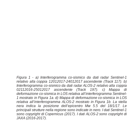
Figura 1 - a) Interferogramma co-sismico da dati radar Sentinel-1
relativo alla coppia 12012017-24012017 ascendente (Track 117). b)
Interferogramma co-sismico da dati radar ALOS-2 relativo alla coppia
02112016-25012017 ascendente (Track 197). c) Mappa di
deformazione co-sismica in LOS relativa all’interferogramma Sentinel-
1 mostrato in Figura 1a. d) Mappa di deformazione co-sismica in LOS
relativa all’interferogramma ALOS-2 mostrato in Figura 1b. La stella
nera indica la posizione dell’epicentro Mw 5.5 del 18/1/17. Le
principali strutture nella regione sono indicate in nero. I dati Sentinel-1
sono copyright di Copernicus (2017). I dati ALOS-2 sono copyright di
JAXA (2016-2017).