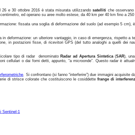
l 26 e 30 ottobre 2016 è stata misurata utilizzando
satelliti
che osservano 
un centimetro, ed operano su aree molto estese, da 40 km per 40 km fino a 250 
ormazione: fissata una soglia di deformazione del suolo (ad esempio 5 cm), è 
in deformazione: un ulteriore vantaggio, in caso di emergenza, rispetto a tec
ne, in postazioni fisse, di ricevitori GPS (del tutto analoghi a quelli dei navi
articolare tipo di radar denominato
Radar ad Apertura Sintetica
(
SAR
), una
oni cellulari o dai forni detti, appunto, “a microonde”. Questo radar è attual
erferometriche
. Si confrontano (si fanno “interferire”) due immagini acquisite d
rie di strisce colorate che costituiscono le cosiddette
frange di interferen
ti Sentinel-1