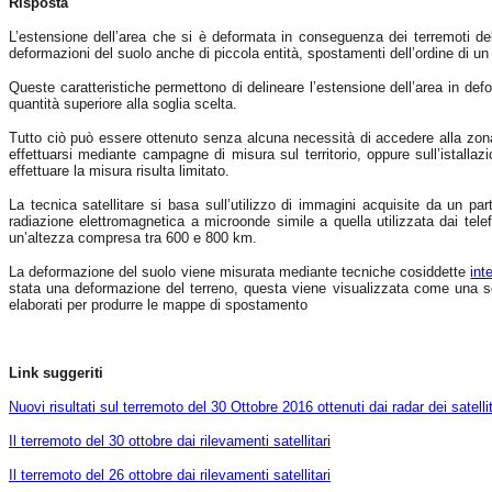
Risposta
L’estensione dell’area che si è deformata in conseguenza dei terremoti de
deformazioni del suolo anche di piccola entità, spostamenti dell’ordine di 
Queste caratteristiche permettono di delineare l’estensione dell’area in def
quantità superiore alla soglia scelta.
Tutto ciò può essere ottenuto senza alcuna necessità di accedere alla zona 
effettuarsi mediante campagne di misura sul territorio, oppure sull’istallazio
effettuare la misura risulta limitato.
La tecnica satellitare si basa sull’utilizzo di immagini acquisite da un p
radiazione elettromagnetica a microonde simile a quella utilizzata dai telef
un’altezza compresa tra 600 e 800 km.
La deformazione del suolo viene misurata mediante tecniche cosiddette
int
stata una deformazione del terreno, questa viene visualizzata come una se
elaborati per produrre le mappe di spostamento
Link suggeriti
Nuovi risultati sul terremoto del 30 Ottobre 2016 ottenuti dai radar dei satelli
Il terremoto del 30 ottobre dai rilevamenti satellitari
Il terremoto del 26 ottobre dai rilevamenti satellitari