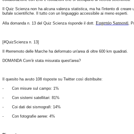
Il Quiz Scienza non ha alcuna valenza statistica, ma ha l'intento di creare un c
bufale scientifiche. Il tutto con un linguaggio accessibile ai meno esperti.
Eugenio Sansosti
Alla domanda n. 13 del Quiz Scienza risponde il dott.
, P
[#QuizScienza n. 13]
Il #terremoto delle Marche ha deformato un'area di oltre
600 km
quadrati.
DOMANDA Com'è stata misurata quest'area?
Il quesito ha avuto 108 risposte su Twitter così distribuite:
-
Con misure sul campo: 1%
-
Con sistemi satellitari: 81%
-
Coi dati dei sismografi: 14%
-
Con fotografie aeree: 4%