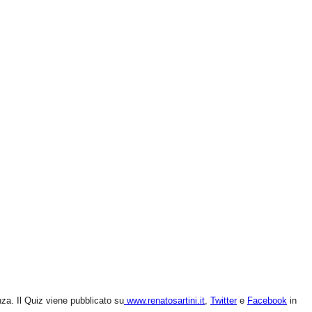
nza. Il Quiz viene pubblicato su
www.renatosartini.it
,
Twitter
e
Facebook
in