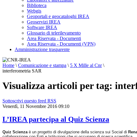
Biblioteca
Webgis
Geoportali e geocataloghi IREA
Geoservizi IREA
Software IREA
Glossario di telerilevamento
Area Riservata - Documenti
Area Riservata - Documenti (VPN)
Amministrazione trasparente
Home
\
Comunicazione e stampa
\
5 X Mille al Cnr
\
interferometria SAR
Visualizza articoli per tag: int
Sottoscrivi questo feed RSS
Venerdì, 11 Novembre 2016 09:10
L’IREA partecipa al Quiz Scienza
Quiz Scienza
è un progetto di divulgazione della scienza sui Social di
Rena
collaborazione con Enti e Istituzioni che si occupano di ricerca scientifica.