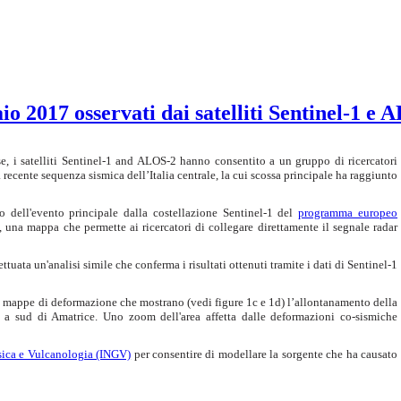
aio 2017 osservati dai satelliti Sentinel-1 e
, i satelliti Sentinel-1 and ALOS-2 hanno consentito a un gruppo di ricercatori
a recente sequenza sismica dell’Italia centrale, la cui scossa principale ha raggiunto
 dell'evento principale dalla costellazione Sentinel-1 del
programma europeo
, una mappa che permette ai ricercatori di collegare direttamente il segnale radar
ffettuata un'analisi simile che conferma i risultati ottenuti tramite i dati di Sentinel-1
nti mappe di deformazione che mostrano (vedi figure 1c e 1d) l’allontanamento della
ea a sud di Amatrice. Uno zoom dell'area affetta dalle deformazioni co-sismiche
isica e Vulcanologia (INGV)
per consentire di modellare la sorgente che ha causato