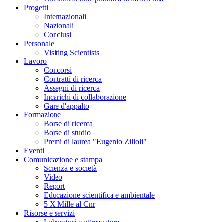
Progetti
Internazionali
Nazionali
Conclusi
Personale
Visiting Scientists
Lavoro
Concorsi
Contratti di ricerca
Assegni di ricerca
Incarichi di collaborazione
Gare d'appalto
Formazione
Borse di ricerca
Borse di studio
Premi di laurea "Eugenio Zilioli"
Eventi
Comunicazione e stampa
Scienza e società
Video
Report
Educazione scientifica e ambientale
5 X Mille al Cnr
Risorse e servizi
Laboratori e attrezzature