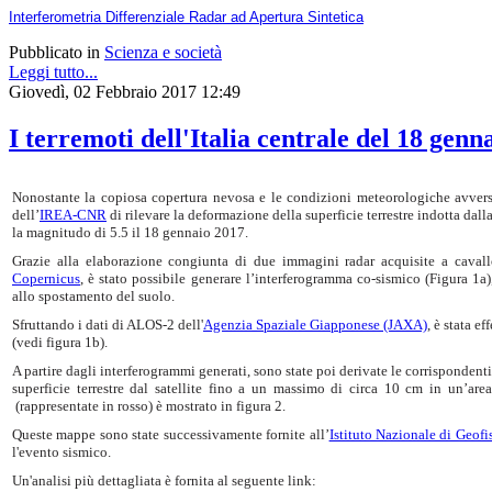
Interferometria Differenziale Radar ad Apertura Sintetica
Pubblicato in
Scienza e società
Leggi tutto...
Giovedì, 02 Febbraio 2017 12:49
I terremoti dell'Italia centrale del 18 genn
Nonostante la copiosa copertura nevosa e le condizioni meteorologiche avverse
dell’
IREA-CNR
di rilevare la deformazione della superficie terrestre indotta dall
la magnitudo di 5.5 il 18 gennaio 2017.
Grazie alla elaborazione congiunta di due immagini radar acquisite a cavallo
Copernicus
, è stato possibile generare l’interferogramma co-sismico (Figura 1a)
allo spostamento del suolo.
Sfruttando i dati di ALOS-2 dell'
Agenzia Spaziale Giapponese (JAXA)
, è stata e
(vedi figura 1b).
A partire dagli interferogrammi generati, sono state poi derivate le corrisponde
superficie terrestre dal satellite fino a un massimo di circa 10 cm in un’ar
(rappresentate in rosso) è mostrato in figura 2.
Queste mappe sono state successivamente fornite all’
Istituto Nazionale di Geof
l'evento sismico.
Un'analisi più dettagliata è fornita al seguente link: