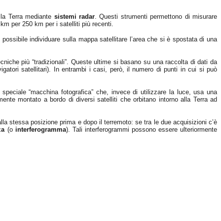
la Terra mediante
sistemi radar
. Questi strumenti permettono di misurare
km per 250 km per i satelliti più recenti.
possibile individuare sulla mappa satellitare l’area che si è spostata di una
niche più “tradizionali”. Queste ultime si basano su una raccolta di dati da
gatori satellitari). In entrambi i casi, però, il numero di punti in cui si può
 speciale “macchina fotografica” che, invece di utilizzare la luce, usa una
mente montato a bordo di diversi satelliti che orbitano intorno alla Terra ad
alla stessa posizione prima e dopo il terremoto: se tra le due acquisizioni c’è
za
(o
interferogramma
). Tali interferogrammi possono essere ulteriormente