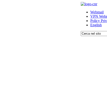
Webmail
VPN Webm
Policy Pri
English