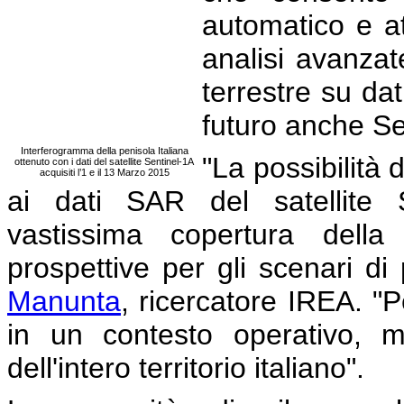
automatico e at
analisi avanzat
terrestre su d
futuro anche Se
Interferogramma della penisola Italiana
"La possibilità
ottenuto con i dati del satellite Sentinel-1A
acquisiti l’1 e il 13 Marzo 2015
ai dati SAR del satellite S
vastissima copertura della
prospettive per gli scenari di
Manunta
, ricercatore IREA. 
in un contesto operativo, m
dell'intero territorio italiano".