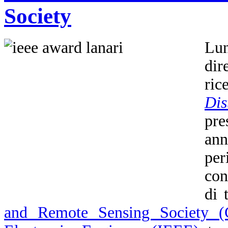
Society
Lu
dir
ric
Dis
pre
an
per
con
di 
and Remote Sensing Society 