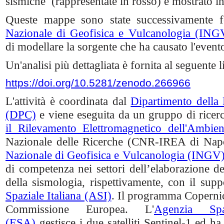
sismiche (rappresentate in rosso) è mostrato i
Queste mappe sono state successivamente fo
Nazionale di Geofisica e Vulcanologia (ING
di modellare la sorgente che ha causato l'event
Un'analisi più dettagliata è fornita al seguente l
https://doi.org/10.5281/zenodo.266966
L'attività è coordinata dal
Dipartimento della 
(DPC)
e viene eseguita da un gruppo di ricerc
il Rilevamento Elettromagnetico dell'Ambien
Nazionale delle Ricerche (CNR-IREA di Napol
Nazionale di Geofisica e Vulcanologia (INGV
di competenza nei settori dell’elaborazione dei 
della sismologia, rispettivamente, con il suppo
Spaziale Italiana (ASI)
. Il programma Copernic
Commissione Europea. L'
Agenzia Spa
(ESA)
gestisce i due satelliti Sentinel-1 ed h