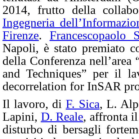
2014, frutto della collab
Ingegneria dell’Informazio
Firenze
.
Francescopaolo S
Napoli, è stato premiato c
della Conferenza nell’area
and Techniques” per il la
decorrelation for InSAR pr
Il lavoro, di
F. Sica
, L. Al
Lapini,
D. Reale
, affronta i
disturbo di bersagli forteme