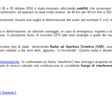
l 26 e 30 ottobre 2016 è stata misurata utilizzando
satelliti
che osservano 
un centimetro, ed operano su aree molto estese, da 40 km per 40 km fino a 250 
ormazione: fissata una soglia di deformazione del suolo (ad esempio 5 cm), è 
in deformazione: un ulteriore vantaggio, in caso di emergenza, rispetto a tec
ne, in postazioni fisse, di ricevitori GPS (del tutto analoghi a quelli dei navi
articolare tipo di radar denominato
Radar ad Apertura Sintetica
(
SAR
), una
oni cellulari o dai forni detti, appunto, “a microonde”. Questo radar è attual
erferometriche
. Si confrontano (si fanno “interferire”) due immagini acquisite d
rie di strisce colorate che costituiscono le cosiddette
frange di interferen
ti Sentinel-1