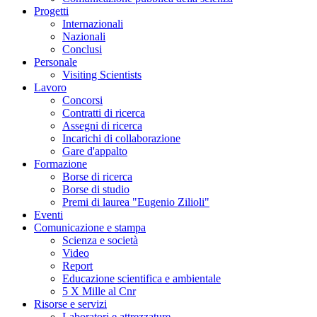
Progetti
Internazionali
Nazionali
Conclusi
Personale
Visiting Scientists
Lavoro
Concorsi
Contratti di ricerca
Assegni di ricerca
Incarichi di collaborazione
Gare d'appalto
Formazione
Borse di ricerca
Borse di studio
Premi di laurea "Eugenio Zilioli"
Eventi
Comunicazione e stampa
Scienza e società
Video
Report
Educazione scientifica e ambientale
5 X Mille al Cnr
Risorse e servizi
Laboratori e attrezzature