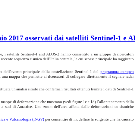
aio 2017 osservati dai satelliti Sentinel-1 e
, i satelliti Sentinel-1 and ALOS-2 hanno consentito a un gruppo di ricercatori
a recente sequenza sismica dell’Italia centrale, la cui scossa principale ha raggiunto
 dell'evento principale dalla costellazione Sentinel-1 del
programma europeo
, una mappa che permette ai ricercatori di collegare direttamente il segnale radar
ffettuata un'analisi simile che conferma i risultati ottenuti tramite i dati di Sentinel-1
nti mappe di deformazione che mostrano (vedi figure 1c e 1d) l’allontanamento della
ea a sud di Amatrice. Uno zoom dell'area affetta dalle deformazioni co-sismiche
isica e Vulcanologia (INGV)
per consentire di modellare la sorgente che ha causato