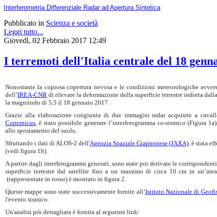
Interferometria Differenziale Radar ad Apertura Sintetica
Pubblicato in
Scienza e società
Leggi tutto...
Giovedì, 02 Febbraio 2017 12:49
I terremoti dell'Italia centrale del 18 genn
Nonostante la copiosa copertura nevosa e le condizioni meteorologiche avverse
dell’
IREA-CNR
di rilevare la deformazione della superficie terrestre indotta dall
la magnitudo di 5.5 il 18 gennaio 2017.
Grazie alla elaborazione congiunta di due immagini radar acquisite a cavallo
Copernicus
, è stato possibile generare l’interferogramma co-sismico (Figura 1a)
allo spostamento del suolo.
Sfruttando i dati di ALOS-2 dell'
Agenzia Spaziale Giapponese (JAXA)
, è stata e
(vedi figura 1b).
A partire dagli interferogrammi generati, sono state poi derivate le corrisponde
superficie terrestre dal satellite fino a un massimo di circa 10 cm in un’ar
(rappresentate in rosso) è mostrato in figura 2.
Queste mappe sono state successivamente fornite all’
Istituto Nazionale di Geof
l'evento sismico.
Un'analisi più dettagliata è fornita al seguente link: