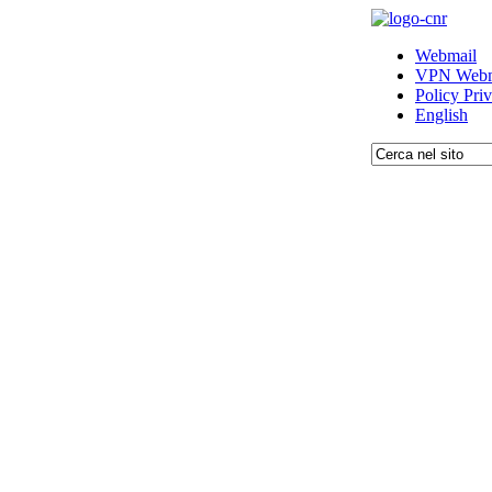
Webmail
VPN Webm
Policy Pri
English