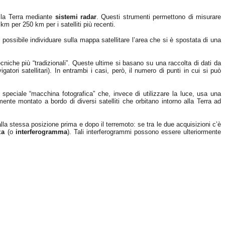
la Terra mediante
sistemi radar
. Questi strumenti permettono di misurare
km per 250 km per i satelliti più recenti.
possibile individuare sulla mappa satellitare l’area che si è spostata di una
niche più “tradizionali”. Queste ultime si basano su una raccolta di dati da
gatori satellitari). In entrambi i casi, però, il numero di punti in cui si può
 speciale “macchina fotografica” che, invece di utilizzare la luce, usa una
mente montato a bordo di diversi satelliti che orbitano intorno alla Terra ad
alla stessa posizione prima e dopo il terremoto: se tra le due acquisizioni c’è
za
(o
interferogramma
). Tali interferogrammi possono essere ulteriormente