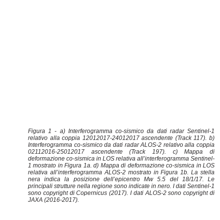
Figura 1 - a) Interferogramma co-sismico da dati radar Sentinel-1
relativo alla coppia 12012017-24012017 ascendente (Track 117). b)
Interferogramma co-sismico da dati radar ALOS-2 relativo alla coppia
02112016-25012017 ascendente (Track 197). c) Mappa di
deformazione co-sismica in LOS relativa all’interferogramma Sentinel-
1 mostrato in Figura 1a. d) Mappa di deformazione co-sismica in LOS
relativa all’interferogramma ALOS-2 mostrato in Figura 1b. La stella
nera indica la posizione dell’epicentro Mw 5.5 del 18/1/17. Le
principali strutture nella regione sono indicate in nero. I dati Sentinel-1
sono copyright di Copernicus (2017). I dati ALOS-2 sono copyright di
JAXA (2016-2017).