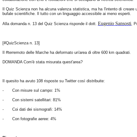
Il Quiz Scienza non ha alcuna valenza statistica, ma ha l'intento di creare un c
bufale scientifiche. Il tutto con un linguaggio accessibile ai meno esperti.
Eugenio Sansosti
Alla domanda n. 13 del Quiz Scienza risponde il dott.
, P
[#QuizScienza n. 13]
Il #terremoto delle Marche ha deformato un'area di oltre
600 km
quadrati.
DOMANDA Com'è stata misurata quest'area?
Il quesito ha avuto 108 risposte su Twitter così distribuite:
-
Con misure sul campo: 1%
-
Con sistemi satellitari: 81%
-
Coi dati dei sismografi: 14%
-
Con fotografie aeree: 4%