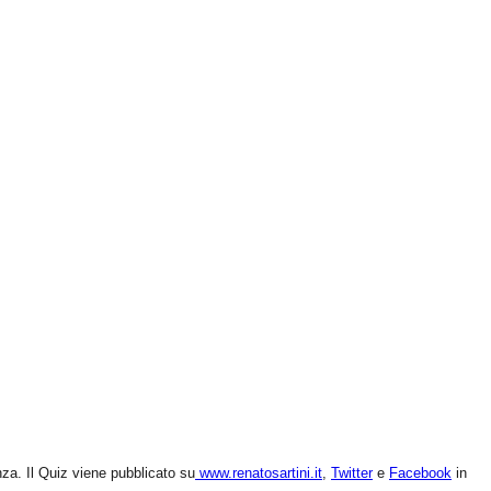
nza. Il Quiz viene pubblicato su
www.renatosartini.it
,
Twitter
e
Facebook
in