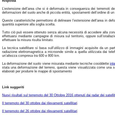
Risposta
L’estensione dell’area che si è deformata in conseguenza dei terremoti de
deformazioni del suolo anche di piccola entità, spostamenti dell’ordine di 
Queste caratteristiche permettono di delineare l’estensione dell’area in def
quantità superiore alla soglia scelta.
Tutto ciò può essere ottenuto senza alcuna necessità di accedere alla zona 
effettuarsi mediante campagne di misura sul territorio, oppure sull’istallazio
effettuare la misura risulta limitato.
La tecnica satellitare si basa sull’utilizzo di immagini acquisite da un p
radiazione elettromagnetica a microonde simile a quella utilizzata dai telef
un’altezza compresa tra 600 e 800 km.
La deformazione del suolo viene misurata mediante tecniche cosiddette
int
stata una deformazione del terreno, questa viene visualizzata come una se
elaborati per produrre le mappe di spostamento
Link suggeriti
Nuovi risultati sul terremoto del 30 Ottobre 2016 ottenuti dai radar dei satelli
Il terremoto del 30 ottobre dai rilevamenti satellitari
Il terremoto del 26 ottobre dai rilevamenti satellitari