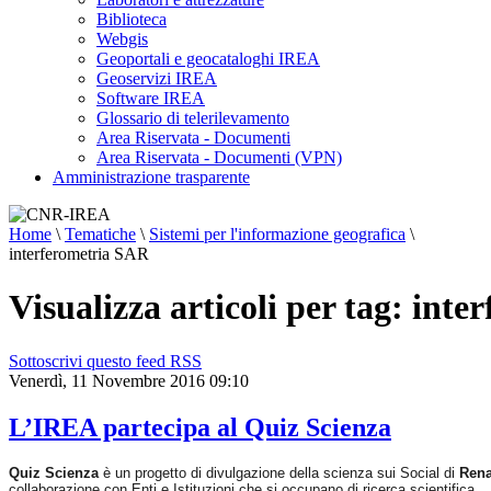
Biblioteca
Webgis
Geoportali e geocataloghi IREA
Geoservizi IREA
Software IREA
Glossario di telerilevamento
Area Riservata - Documenti
Area Riservata - Documenti (VPN)
Amministrazione trasparente
Home
\
Tematiche
\
Sistemi per l'informazione geografica
\
interferometria SAR
Visualizza articoli per tag: int
Sottoscrivi questo feed RSS
Venerdì, 11 Novembre 2016 09:10
L’IREA partecipa al Quiz Scienza
Quiz Scienza
è un progetto di divulgazione della scienza sui Social di
Rena
collaborazione con Enti e Istituzioni che si occupano di ricerca scientifica.