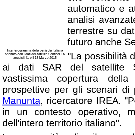
automatico e at
analisi avanzat
terrestre su d
futuro anche Se
Interferogramma della penisola Italiana
"La possibilità
ottenuto con i dati del satellite Sentinel-1A
acquisiti l’1 e il 13 Marzo 2015
ai dati SAR del satellite S
vastissima copertura della
prospettive per gli scenari di
Manunta
, ricercatore IREA. 
in un contesto operativo, m
dell'intero territorio italiano".