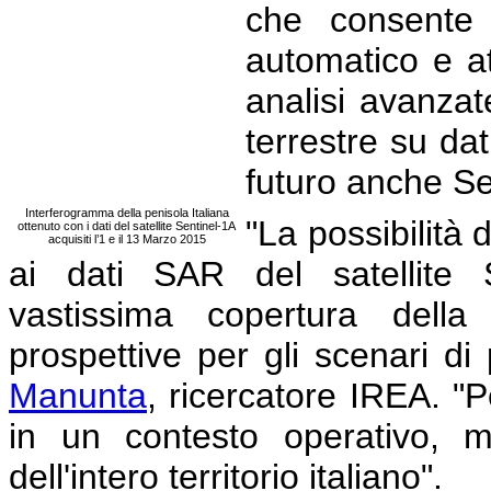
che consente 
automatico e at
analisi avanzat
terrestre su d
futuro anche Se
Interferogramma della penisola Italiana
"La possibilità
ottenuto con i dati del satellite Sentinel-1A
acquisiti l’1 e il 13 Marzo 2015
ai dati SAR del satellite S
vastissima copertura della
prospettive per gli scenari di
Manunta
, ricercatore IREA. 
in un contesto operativo, m
dell'intero territorio italiano".