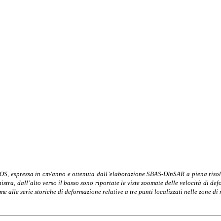
 LOS, espressa in cm/anno e ottenuta dall’elaborazione SBAS-DInSAR a piena risol
tra, dall’alto verso il basso sono riportate le viste zoomate delle velocità di de
alle serie storiche di deformazione relative a tre punti localizzati nelle zone d