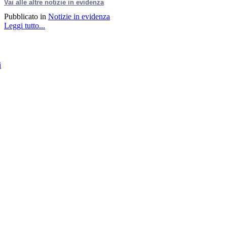
Vai alle altre notizie in evidenza
Pubblicato in
Notizie in evidenza
Leggi tutto...
i