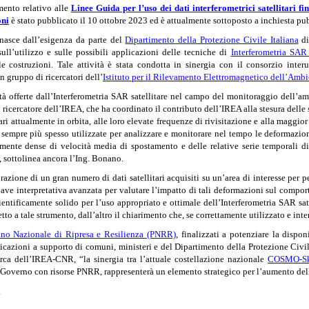
mento relativo alle
Linee Guida per l’uso dei dati interferometrici satellitari f
oni
è stato pubblicato il 10 ottobre 2023 ed è attualmente sottoposto a inchiesta p
nasce dall’esigenza da parte del
Dipartimento della Protezione Civile Italiana
di
ull’utilizzo e sulle possibili applicazioni delle tecniche di
Interferometria SAR
lle costruzioni. Tale attività è stata condotta in sinergia con il consorzio inter
un gruppo di ricercatori dell’
Istituto per il Rilevamento Elettromagnetico dell’Ambi
tà offerte dall’Interferometria SAR satellitare nel campo del monitoraggio dell’a
o ricercatore dell’IREA, che ha coordinato il contributo dell’IREA alla stesura del
itari attualmente in orbita, alle loro elevate frequenze di rivisitazione e alla ma
sempre più spesso utilizzate per analizzare e monitorare nel tempo le deformazioni d
ente dense di velocità media di spostamento e delle relative serie temporali di 
, sottolinea ancora l’Ing. Bonano.
azione di un gran numero di dati satellitari acquisiti su un’area di interesse per
chiave interpretativa avanzata per valutare l’impatto di tali deformazioni sul compo
entificamente solido per l’uso appropriato e ottimale dell’Interferometria SAR sat
to a tale strumento, dall’altro il chiarimento che, se correttamente utilizzato e inter
ano Nazionale di Ripresa e Resilienza (PNRR)
, finalizzati a potenziare la dispon
licazioni a supporto di comuni, ministeri e del Dipartimento della Protezione Civi
erca dell’IREA-CNR, “la sinergia tra l’attuale costellazione nazionale
COSMO-S
del Governo con risorse PNRR, rappresenterà un elemento strategico per l’aumento del