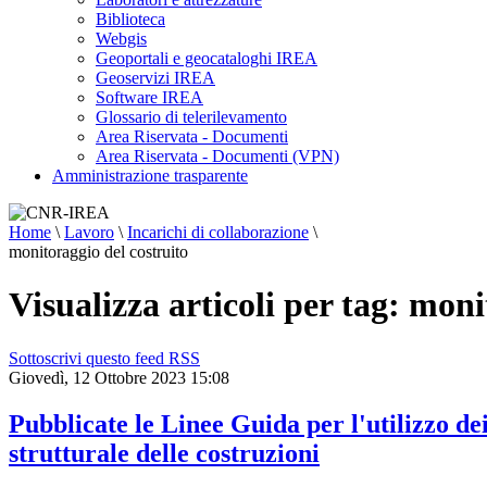
Biblioteca
Webgis
Geoportali e geocataloghi IREA
Geoservizi IREA
Software IREA
Glossario di telerilevamento
Area Riservata - Documenti
Area Riservata - Documenti (VPN)
Amministrazione trasparente
Home
\
Lavoro
\
Incarichi di collaborazione
\
monitoraggio del costruito
Visualizza articoli per tag: moni
Sottoscrivi questo feed RSS
Giovedì, 12 Ottobre 2023 15:08
Pubblicate le Linee Guida per l'utilizzo dei
strutturale delle costruzioni