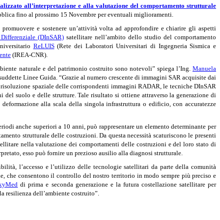
inalizzato all’interpretazione e alla valutazione del comportamento strutturale
ubblica fino al prossimo 15 Novembre per eventuali miglioramenti.
 promuovere e sostenere un’attività volta ad approfondire e chiarire gli aspetti
 Differenziale (DInSAR)
satellitare nell’ambito dello studio del comportamento
universitario
ReLUIS
(Rete dei Laboratori Universitari di Ingegneria Sismica e
ente
(IREA-CNR).
mbiente naturale e del patrimonio costruito sono notevoli” spiega l’Ing.
Manuela
le suddette Linee Guida. “Grazie al numero crescente di immagini SAR acquisite dai
ggior risoluzione spaziale delle corrispondenti immagini RADAR, le tecniche DInSAR
el suolo e delle strutture. Tale risultato si ottiene attraverso la generazione di
deformazione alla scala della singola infrastruttura o edificio, con accuratezze
 periodi anche superiori a 10 anni, può rappresentare un elemento determinante per
rtamento strutturale delle costruzioni. Da questa necessità scaturiscono le presenti
ellitare nella valutazione dei comportamenti delle costruzioni e del loro stato di
pretato, esso può fornire un prezioso ausilio alla diagnosi strutturale.
ibilità, l’accesso e l’utilizzo delle tecnologie satellitari da parte della comunità
le, che consentono il controllo del nostro territorio in modo sempre più preciso e
kyMed
di prima e seconda generazione e la futura costellazione satellitare per
la resilienza dell’ambiente costruito”.