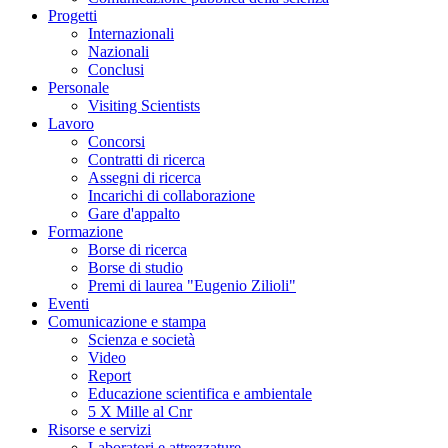
Progetti
Internazionali
Nazionali
Conclusi
Personale
Visiting Scientists
Lavoro
Concorsi
Contratti di ricerca
Assegni di ricerca
Incarichi di collaborazione
Gare d'appalto
Formazione
Borse di ricerca
Borse di studio
Premi di laurea "Eugenio Zilioli"
Eventi
Comunicazione e stampa
Scienza e società
Video
Report
Educazione scientifica e ambientale
5 X Mille al Cnr
Risorse e servizi
Laboratori e attrezzature