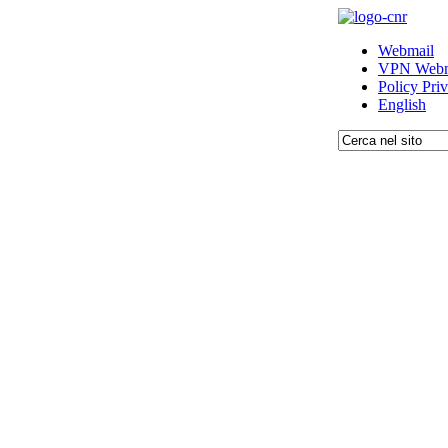
Webmail
VPN Webm
Policy Pri
English