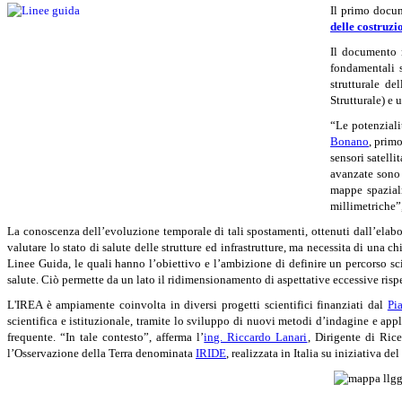
Il primo docu
delle costruzi
Il documento 
fondamentali s
strutturale de
Strutturale) e 
“Le potenziali
Bonano
, prim
sensori satell
avanzate sono 
mappe spazialm
millimetriche”
La conoscenza dell’evoluzione temporale di tali spostamenti, ottenuti dall’elabor
valutare lo stato di salute delle strutture ed infrastrutture, ma necessita di una 
Linee Guida, le quali hanno l’obiettivo e l’ambizione di definire un percorso sci
salute. Ciò permette da un lato il ridimensionamento di aspettative eccessive rispet
L'IREA è ampiamente coinvolta in diversi progetti scientifici finanziati dal
Pi
scientifica e istituzionale, tramite lo sviluppo di nuovi metodi d’indagine e app
frequente. “In tale contesto”, afferma l’
ing. Riccardo Lanari
, Dirigente di Ric
l’Osservazione della Terra denominata
IRIDE
, realizzata in Italia su iniziativa 