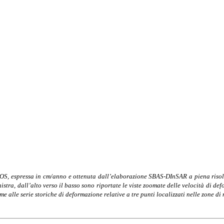
 LOS, espressa in cm/anno e ottenuta dall’elaborazione SBAS-DInSAR a piena risol
tra, dall’alto verso il basso sono riportate le viste zoomate delle velocità di de
alle serie storiche di deformazione relative a tre punti localizzati nelle zone d