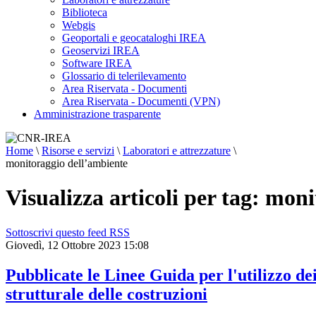
Biblioteca
Webgis
Geoportali e geocataloghi IREA
Geoservizi IREA
Software IREA
Glossario di telerilevamento
Area Riservata - Documenti
Area Riservata - Documenti (VPN)
Amministrazione trasparente
Home
\
Risorse e servizi
\
Laboratori e attrezzature
\
monitoraggio dell’ambiente
Visualizza articoli per tag: mon
Sottoscrivi questo feed RSS
Giovedì, 12 Ottobre 2023 15:08
Pubblicate le Linee Guida per l'utilizzo dei
strutturale delle costruzioni