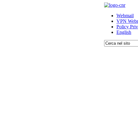
Webmail
VPN Webm
Policy Pri
English