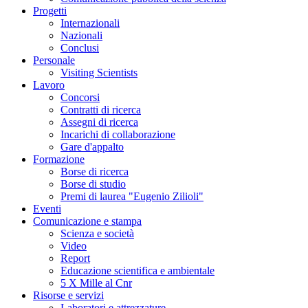
Progetti
Internazionali
Nazionali
Conclusi
Personale
Visiting Scientists
Lavoro
Concorsi
Contratti di ricerca
Assegni di ricerca
Incarichi di collaborazione
Gare d'appalto
Formazione
Borse di ricerca
Borse di studio
Premi di laurea "Eugenio Zilioli"
Eventi
Comunicazione e stampa
Scienza e società
Video
Report
Educazione scientifica e ambientale
5 X Mille al Cnr
Risorse e servizi
Laboratori e attrezzature