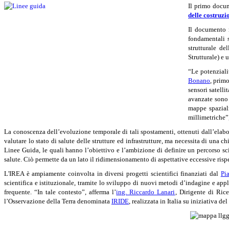
Il primo docu
delle costruzi
Il documento 
fondamentali s
strutturale de
Strutturale) e 
“Le potenziali
Bonano
, prim
sensori satell
avanzate sono 
mappe spazialm
millimetriche”
La conoscenza dell’evoluzione temporale di tali spostamenti, ottenuti dall’elabor
valutare lo stato di salute delle strutture ed infrastrutture, ma necessita di una 
Linee Guida, le quali hanno l’obiettivo e l’ambizione di definire un percorso sci
salute. Ciò permette da un lato il ridimensionamento di aspettative eccessive rispet
L'IREA è ampiamente coinvolta in diversi progetti scientifici finanziati dal
Pi
scientifica e istituzionale, tramite lo sviluppo di nuovi metodi d’indagine e app
frequente. “In tale contesto”, afferma l’
ing. Riccardo Lanari
, Dirigente di Ric
l’Osservazione della Terra denominata
IRIDE
, realizzata in Italia su iniziativa 