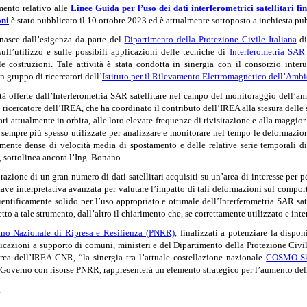
mento relativo alle
Linee Guida per l’uso dei dati interferometrici satellitari f
oni
è stato pubblicato il 10 ottobre 2023 ed è attualmente sottoposto a inchiesta p
nasce dall’esigenza da parte del
Dipartimento della Protezione Civile Italiana
di
ull’utilizzo e sulle possibili applicazioni delle tecniche di
Interferometria SAR
lle costruzioni. Tale attività è stata condotta in sinergia con il consorzio inter
un gruppo di ricercatori dell’
Istituto per il Rilevamento Elettromagnetico dell’Ambi
tà offerte dall’Interferometria SAR satellitare nel campo del monitoraggio dell’a
o ricercatore dell’IREA, che ha coordinato il contributo dell’IREA alla stesura del
itari attualmente in orbita, alle loro elevate frequenze di rivisitazione e alla ma
sempre più spesso utilizzate per analizzare e monitorare nel tempo le deformazioni d
ente dense di velocità media di spostamento e delle relative serie temporali di 
, sottolinea ancora l’Ing. Bonano.
azione di un gran numero di dati satellitari acquisiti su un’area di interesse per
chiave interpretativa avanzata per valutare l’impatto di tali deformazioni sul compo
entificamente solido per l’uso appropriato e ottimale dell’Interferometria SAR sat
to a tale strumento, dall’altro il chiarimento che, se correttamente utilizzato e inter
ano Nazionale di Ripresa e Resilienza (PNRR)
, finalizzati a potenziare la dispon
licazioni a supporto di comuni, ministeri e del Dipartimento della Protezione Civi
erca dell’IREA-CNR, “la sinergia tra l’attuale costellazione nazionale
COSMO-S
del Governo con risorse PNRR, rappresenterà un elemento strategico per l’aumento del