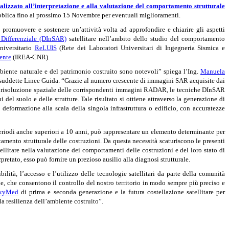
inalizzato all’interpretazione e alla valutazione del comportamento strutturale
ubblica fino al prossimo 15 Novembre per eventuali miglioramenti.
 promuovere e sostenere un’attività volta ad approfondire e chiarire gli aspetti
 Differenziale (DInSAR)
satellitare nell’ambito dello studio del comportamento
universitario
ReLUIS
(Rete dei Laboratori Universitari di Ingegneria Sismica e
ente
(IREA-CNR).
mbiente naturale e del patrimonio costruito sono notevoli” spiega l’Ing.
Manuela
le suddette Linee Guida. “Grazie al numero crescente di immagini SAR acquisite dai
ggior risoluzione spaziale delle corrispondenti immagini RADAR, le tecniche DInSAR
el suolo e delle strutture. Tale risultato si ottiene attraverso la generazione di
deformazione alla scala della singola infrastruttura o edificio, con accuratezze
 periodi anche superiori a 10 anni, può rappresentare un elemento determinante per
rtamento strutturale delle costruzioni. Da questa necessità scaturiscono le presenti
ellitare nella valutazione dei comportamenti delle costruzioni e del loro stato di
pretato, esso può fornire un prezioso ausilio alla diagnosi strutturale.
ibilità, l’accesso e l’utilizzo delle tecnologie satellitari da parte della comunità
le, che consentono il controllo del nostro territorio in modo sempre più preciso e
kyMed
di prima e seconda generazione e la futura costellazione satellitare per
la resilienza dell’ambiente costruito”.