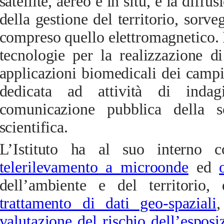
satellite, aereo e in situ, e la diffu
della gestione del territorio, sorve
compreso quello elettromagnetico. 
tecnologie per la realizzazione di
applicazioni biomedicali dei campi
dedicata ad attività di indag
comunicazione pubblica della s
scientifica.
L’Istituto ha al suo interno c
telerilevamento a microonde
ed
dell’ambiente e del territorio,
trattamento di dati geo-spaziali
,
valutazione del rischio dell’espos