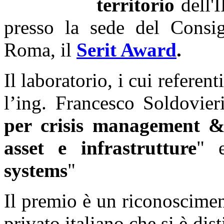
territorio
dell'I
presso la sede del Consig
Roma, il
Serit Award
.
Il laboratorio, i cui referen
l’ing. Francesco Soldovier
per crisis management & 
asset e infrastrutture
" 
systems
"
Il premio è un riconoscimen
privato italiano che si è dis