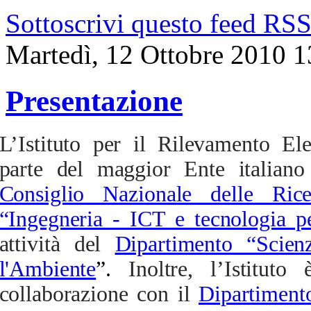
Sottoscrivi questo feed RS
Martedì, 12 Ottobre 2010 1
Presentazione
L’Istituto per il Rilevamento El
parte del maggior Ente italiano 
Consiglio Nazionale delle Rice
“Ingegneria - ICT e tecnologia pe
attività del
Dipartimento “Scien
l'Ambiente
”.
Inoltre, l’Istitut
collaborazione con il
Dipartiment