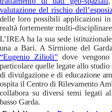
trattamento di dati geo-spaziali
,
valutazione del rischio dell’espos
delle loro possibili applicazioni
realtà fortemente multi-disciplinare
L’IREA ha la sua sede istituzional
una a Bari. A Sirmione del Garda
“Eugenio Zilioli”
dove
vengono co
particolare quelle legate allo studio 
di divulgazione e di educazione amb
ospita il Centro di Rilevamento Am
collabora su diversi temi legati al
basso Garda.