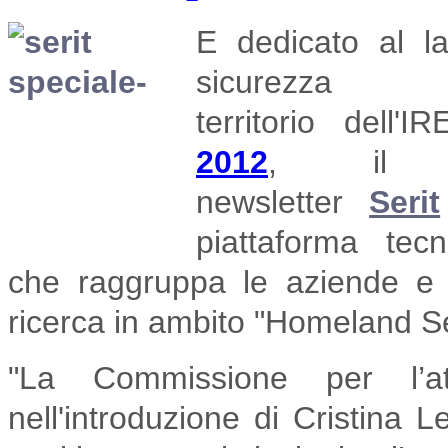
E dedicato al
l
sicurezza
territorio
dell'I
2012
,
il
newsletter
Serit
piattaforma tec
che
raggruppa le aziende e g
ricerca in ambito "Homeland Se
"La Commissione per l’att
nell'introduzione di Cristina L