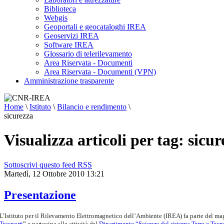
Biblioteca
Webgis
Geoportali e geocataloghi IREA
Geoservizi IREA
Software IREA
Glossario di telerilevamento
Area Riservata - Documenti
Area Riservata - Documenti (VPN)
Amministrazione trasparente
Home
\
Istituto
\
Bilancio e rendimento
\
sicurezza
Visualizza articoli per tag: sicu
Sottoscrivi questo feed RSS
Martedì, 12 Ottobre 2010 13:21
Presentazione
L’Istituto per il Rilevamento Elettromagnetico dell’Ambiente (IREA) fa parte del maggi
Trasporti
”
e partecipa alle attività del
Dipartimento “Scienze del sistema Terra e Tecn