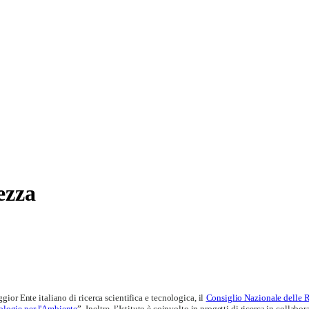
rezza
or Ente italiano di ricerca scientifica e tecnologica, il
Consiglio Nazionale delle 
ologie per l'Ambiente
”.
Inoltre, l’Istituto è coinvolto in progetti di ricerca in collabo