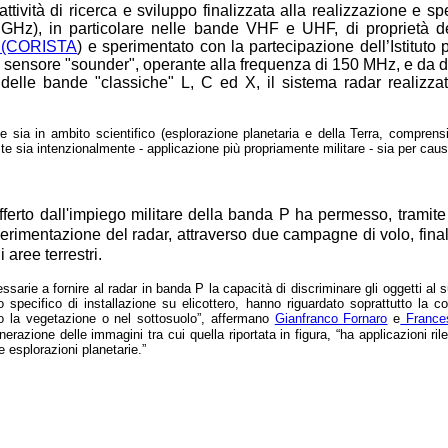
attività di ricerca e sviluppo finalizzata alla realizzazione e 
 GHz), in particolare nelle bande VHF e UHF, di proprietà de
ti (CORISTA
) e sperimentato con la partecipazione dell’Istituto
a un sensore "sounder", operante alla frequenza di 150 MHz, e da
 delle bande "classiche" L, C ed X, il sistema radar realizzat
e sia in ambito scientifico (esplorazione planetaria e della Terra, compren
te sia intenzionalmente - applicazione più propriamente militare - sia per cause 
fferto dall'impiego militare della banda P ha permesso, tramite
perimentazione del radar, attraverso due campagne di volo, final
 aree terrestri.
ssarie a fornire al radar in banda P la capacità di discriminare gli oggetti al 
specifico di installazione su elicottero, hanno riguardato soprattutto la c
o la vegetazione o nel sottosuolo”, affermano
Gianfranco Fornaro
e
Frances
azione delle immagini tra cui quella riportata in figura, “ha applicazioni ril
e esplorazioni planetarie.”