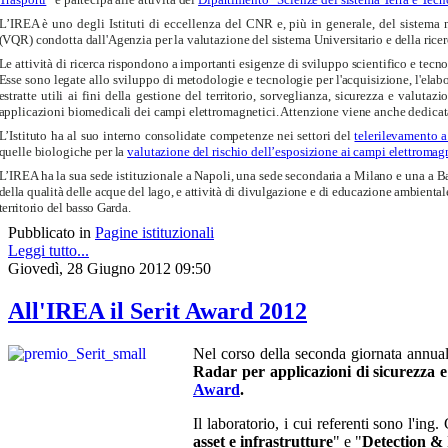
L’IREA è uno degli Istituti di eccellenza del CNR e, più in generale, del sistema n
(VQR) condotta dall'Agenzia per la valutazione del sistema Universitario e della ri
Le attività di ricerca rispondono a importanti esigenze di sviluppo scientifico e tecno
Esse sono legate allo sviluppo di metodologie e tecnologie per l'acquisizione, l'elabor
estratte utili ai fini della gestione del territorio, sorveglianza, sicurezza e valut
applicazioni biomedicali dei campi elettromagnetici. Attenzione viene anche dedicata 
L’Istituto ha al suo interno consolidate competenze nei settori del
telerilevamento 
quelle biologiche per la
valutazione del rischio dell’esposizione ai campi elettromag
L’IREA ha la sua sede istituzionale a Napoli, una sede secondaria a Milano e una a Ba
della qualità delle acque del lago, e attività di divulgazione e di educazione ambiental
territorio del basso Garda.
Pubblicato in
Pagine istituzionali
Leggi tutto...
Giovedì, 28 Giugno 2012 09:50
All'IREA il Serit Award 2012
Nel corso della seconda giornata annua
Radar per applicazioni di sicurezza e
Award
.
Il laboratorio, i cui referenti sono l'in
asset e infrastrutture
" e "
Detection & 