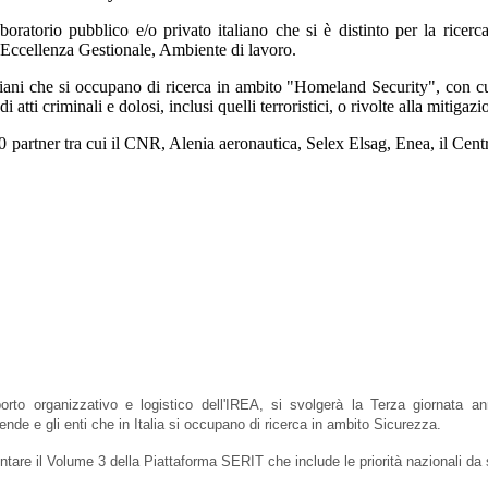
oratorio pubblico e/o privato italiano che si è distinto per la ricerca
Eccellenza Gestionale, Ambiente di lavoro.
aliani che si occupano di ricerca in ambito "Homeland Security", con cu
i atti criminali e dolosi, inclusi quelli terroristici, o rivolte alla mitigazi
0 partner tra cui il CNR, Alenia aeronautica, Selex Elsag, Enea, il Centro
orto organizzativo e logistico dell'IREA, si svolgerà la Terza giornata 
de e gli enti che in Italia si occupano di ricerca in ambito Sicurezza.
ntare il Volume 3 della Piattaforma SERIT che include le priorità nazionali da