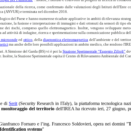
azionale della ricerca,
come confermato dalle valutazioni degli Istituti dell'Ente co
cerca (ANVUR) e terminata nel dicembre 2016.
logico del Paese e hanno numerose ricadute applicative in ambiti di rilevanza strategica
azione, la fusione e interpretazione di immagini e dati ottenuti da sensori di tipo elet
azione dei rischi, compreso quello elettromagnetico. Inoltre, vengono sviluppate meto
ad attività di indagine, ricerca e sperimentazione sulla comunicazione pubblica della
a microonde
ed
ottico
, della
diagnostica elettromagnetica
dell’ambiente e del territor
netici
ma anche delle loro possibili applicazioni in ambito medico, che rendono l'IREA
ri. A Sirmione del Garda (BS) vi è poi la
Stazione Sperimentale “Eugenio Zilioli”
do
e. Inoltre, la Stazione Sperimentale ospita il Centro di Rilevamento Ambientale del Com
le di
Serit
(Security Research in ITaly), la piattaforma tecnologica naz
 monitoraggio del territorio
dell'IREA ha ricevuto ieri, 27 giugno, p
g. Gianfranco Fornaro e l’ing. Francesco Soldovieri, opera nei domini "
T
Identification systems
"