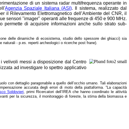
sperimentazione di un sistema radar multifrequenza operante in
ll'
Agenzia Spaziale Italiana (ASI)
. Il sistema, realizzato dal
 per il Rilevamento Elettromagnetico dell’Ambiente del CNR, il
 due sensori "imager" operanti alle frequenze di 450 e 900 MHz.
o permette di acquisire informazioni anche sullo strato sub-
sione delle dinamiche di ecosistema, studio dello spessore dei ghiacci) sia
naturali - p.es. reperti archeologici o ricerche post frane).
 i velivoli messi a disposizione dal Centro
izzata ad investigare lo spettro applicativo
suolo con dettaglio paragonabile a quello dell’occhio umano. Tali elaborazioni
ompensazione accurata degli errori di moto della piattaforma. “La capacità
co Soldovieri
, primi Ricercatori dell’IREA che hanno coordinato le attività
evanti per la sicurezza, il monitoraggio di foreste, la stima della biomassa e