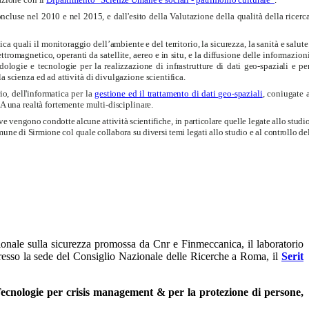
ncluse nel 2010 e nel 2015, e dall'esito della Valutazione della qualità della ricerc
 quali il monitoraggio dell’ambiente e del territorio, la sicurezza, la sanità e salute
tromagnetico, operanti da satellite, aereo e in situ, e la diffusione delle informazion
dologie e tecnologie per la realizzazione di infrastrutture di dati geo-spaziali e pe
 scienza ed ad attività di divulgazione scientifica.
io, dell'informatica per la
gestione ed il trattamento di dati geo-spaziali
, coniugate 
 una realtà fortemente multi-disciplinare.
ve
vengono condotte alcune attività scientifiche, in particolare quelle legate allo studi
une di Sirmione col quale collabora su diversi temi legati allo studio e al controllo de
ionale sulla sicurezza promossa da Cnr e Finmeccanica, il laboratorio
resso la sede del Consiglio Nazionale delle Ricerche a Roma, il
Serit
ecnologie per crisis management & per la protezione di persone,