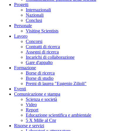
Progetti
Internazionali
Nazionali
Conclusi
Personale
Visiting Scientists
Lavoro
Concorsi
Contratti di ricerca
Assegni di ricerca
Incarichi di collaborazione
Gare d'appalto
Formazione
Borse di ricerca
Borse di studio
Premi di laurea "Eugenio Zilioli"
Eventi
Comunicazione e stampa
Scienza e società
Video
Report
Educazione scientifica e ambientale
5 X Mille al Cnr
Risorse e servizi
Laboratori e attrezzature