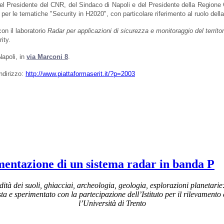
o del Presidente del CNR, del Sindaco di Napoli e del Presidente della Regio
 le tematiche "Security in H2020", con particolare riferimento al ruolo della ri
on il laboratorio
Radar per applicazioni di sicurezza e monitoraggio del territor
ity.
Napoli, in
via Marconi 8
.
indirizzo:
http://www.piattaformaserit.it/?p=2003
imentazione di un sistema radar in banda P
dità dei suoli, ghiacciai, archeologia, geologia, esplorazioni planetarie
ista e sperimentato con la partecipazione dell’Istituto per il rilevamento
l’Università di Trento