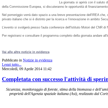
La giornata si aprirà con il salut
della Commissione Europea, si discuteranno le opportunità di finanziamento per
Nel pomeriggio verrà dato spazio a una breve presentazione dell'IREA che, c
privato italiano che si è distinto per la ricerca e l’innovazione in ambito Secur
L'evento si svolgerà presso l'aula conferenze dell'Istituto Motori del CNR di 
Per registrarsi e consultare il programma completo della giornata andare all'
Vai alle altre notizie in evidenza
Pubblicato in
Notizie in evidenza
Leggi tutto...
Mercoledì, 09 Aprile 2014 11:42
Completata con successo l'attività di sper
Sicurezza, monitoraggio di foreste, stima della biomassa e dell’umi
proprietà dell'Agenzia spaziale italiana (Asi), realizzato dal Cor