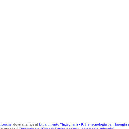
Ricerche
,
dove afferisce al
Dipartimento “Ingegneria - ICT e tecnologia per l'Energia 
razione con il
Dipartimento “Scienze Umane e sociali - patrimonio culturale”
.