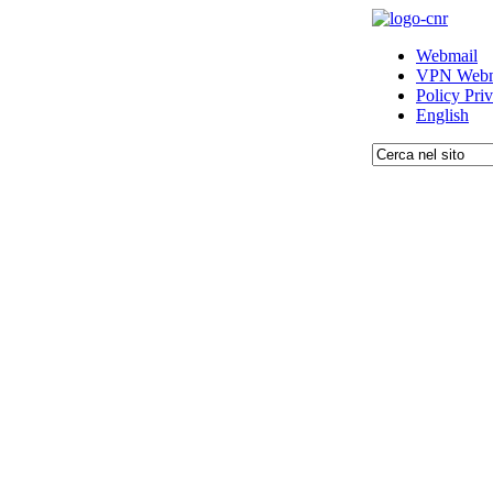
Webmail
VPN Webm
Policy Pri
English