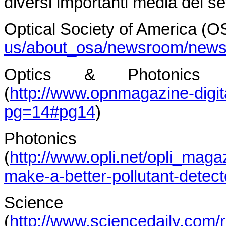
diversi importanti media del se
Optical Society of America (O
us/about_osa/newsroom/newsr
Optics & Photonic
(
http://www.opnmagazine-dig
pg=14#pg14
)
Photonics 
(
http://www.opli.net/opli_maga
make-a-better-pollutant-detect
Scien
(
http://www.sciencedaily.com