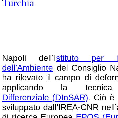
Napoli
dell’I
stituto per i
dell’Ambiente
del Consiglio N
ha rilevato il campo di defor
applicando la tecni
Differenziale
(DInSAR)
.
Ciò è 
sviluppato dall’IREA-CNR nell’am
di ricerca Europea
EPOS (Eur