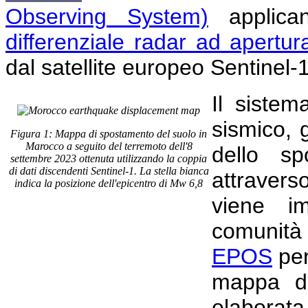
Observing System)
applican
differenziale radar ad apertur
dal satellite europeo Sentinel-
Il sistem
sismico,
Figura 1: Mappa di spostamento del suolo in
Marocco a seguito del terremoto dell'8
dello sp
settembre 2023 ottenuta utilizzando la coppia
di dati discendenti Sentinel-1. La stella bianca
attraver
indica la posizione dell'epicentro di Mw 6,8
viene i
comunità 
EPOS
per
mappa di
elaborat