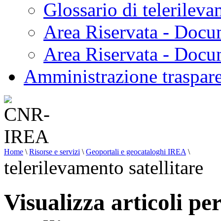
Glossario di telerilev
Area Riservata - Docu
Area Riservata - Doc
Amministrazione traspar
Home
\
Risorse e servizi
\
Geoportali e geocataloghi IREA
\
telerilevamento satellitare
Visualizza articoli pe