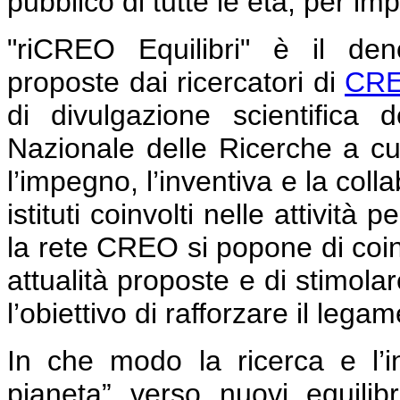
pubblico di tutte le età, per im
"riCREO Equilibri" è il den
proposte dai ricercatori d
i
CRE
di divulgazione scientifica d
Nazionale delle Ricerche a cui
l’impegno, l’inventiva e la colla
istituti coinvolti nelle attivit
la rete CREO si popone di coinv
attualità proposte e di stimola
l’obiettivo di rafforzare il lega
In che modo la ricerca e l’i
pianeta” verso nuovi equili