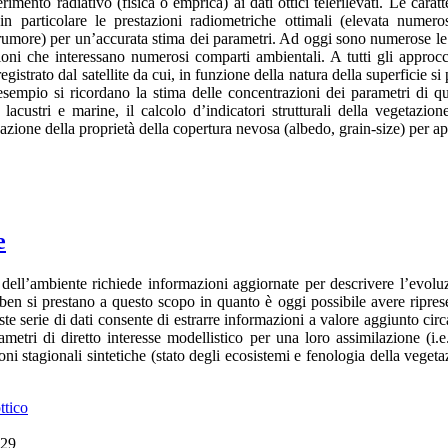
erimento radiativo (fisica o emprica) ai dati ottici telerilevati. Le caratte
in particolare le prestazioni radiometriche ottimali (elevata numeros
rumore) per un’accurata stima dei parametri. Ad oggi sono numerose le a
ioni che interessano numerosi comparti ambientali. A tutti gli approcci 
egistrato dal satellite da cui, in funzione della natura della superficie s
’esempio si ricordano la stima delle concentrazioni dei parametri di qua
i lacustri e marine, il calcolo d’indicatori strutturali della vegetazi
zione della proprietà della copertura nevosa (albedo, grain-size) per app
e
e dell’ambiente richiede informazioni aggiornate per descrivere l’evolu
 ben si prestano a questo scopo in quanto è oggi possibile avere riprese 
e serie di dati consente di estrarre informazioni a valore aggiunto circa 
metri di diretto interesse modellistico per una loro assimilazione (i.
oni stagionali sintetiche (stato degli ecosistemi e fenologia della vegeta
ttico
:29