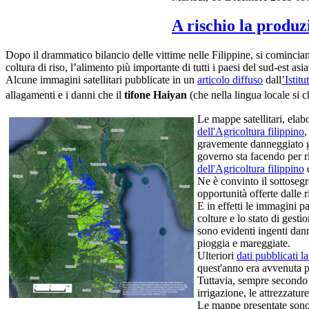
A rischio la produz
Dopo il drammatico bilancio delle vittime nelle Filippine, si cominciano
coltura di riso, l’alimento più importante di tutti i paesi del sud-est asia
Alcune immagini satellitari pubblicate in un
articolo diffuso
dall
’
Istit
allagamenti e i danni che il
tifone Haiyan
(che nella lingua locale si c
Le mappe satellitari, elabo
dell'Agricoltura filippino
,
gravemente danneggiato gli
governo sta facendo per ri
dell'Agricoltura filippino
d
Ne è convinto il sottoseg
opportunità offerte dalle 
E in effetti le immagini pa
colture e lo stato di gesti
sono evidenti ingenti dann
pioggia e mareggiate.
Ulteriori
dati pubblicati l
quest'anno era avvenuta p
Tuttavia, sempre secondo
irrigazione, le attrezzatu
Le mappe presentate sono