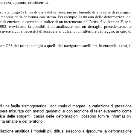
ratezza, appunto, centimetrica.
urata lungo la linea di vista del sensore, ma usufruendo di una serie di immagini
temporale della deformazione stessa. Per esempio, la misura delle deformazioni del
i di eruzioni, o comunque indice di un incremento dell’attività vulcanica. E se si
 1992, è evidente la possibilità di analizzare con un dettaglio precedentemente
 avere alcuna necessità di accedere al vulcano, un ulteriore vantaggio, in caso di
i GPS del tutto analoghi a quelli dei navigatori satellitari. In entrambi i casi, il
 di una faglia sismogenetica, l'accumulo di magma, la variazione di pressione
essere misurate con metodi geodetici e con tecniche di telerilevamento come
sica delle sorgenti, causa delle deformazioni, possono fornire informazioni
ità umane e del territorio.
azione analitica i modelli più diffusi riescono a riprodurre la deformazione