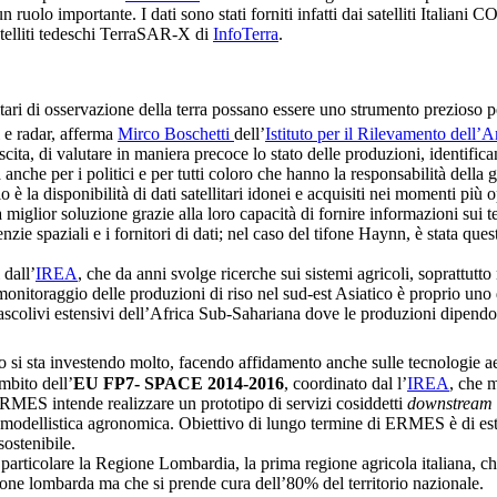
 un ruolo importante. I dati sono stati forniti infatti dai satelliti Ital
satelliti tedeschi TerraSAR-X di
InfoTerra
.
tari di osservazione della terra possano essere uno strumento prezioso pe
i e radar, afferma
Mirco Boschetti
dell’
Istituto per il Rilevamento dell
scita, di valutare in maniera precoce lo stato delle produzioni, identifica
anche per i politici e per tutti coloro che hanno la responsabilità della ge
è la disponibilità di dati satellitari idonei e acquisiti nei momenti più 
 miglior soluzione grazie alla loro capacità di fornire informazioni sui t
nzie spaziali e i fornitori di dati; nel caso del tifone Haynn, è stata qu
 dall’
IREA
, che da anni svolge ricerche sui sistemi agricoli, soprattutto
Il monitoraggio delle produzioni di riso nel sud-est Asiatico è proprio uno
ascolivi estensivi dell’Africa Sub-Sahariana dove le produzioni dipendon
eo si sta investendo molto, facendo affidamento anche sulle tecnologie 
mbito dell’
EU FP7- SPACE 2014-2016
, coordinato dal l’
IREA
, che m
, ERMES intende realizzare un prototipo di servizi cosiddetti
downstream
modellistica agronomica. Obiettivo di lungo termine di ERMES è di estende
sostenibile.
 particolare la Regione Lombardia, la prima regione agricola italiana, ch
zione lombarda ma che si prende cura dell’80% del territorio nazionale.