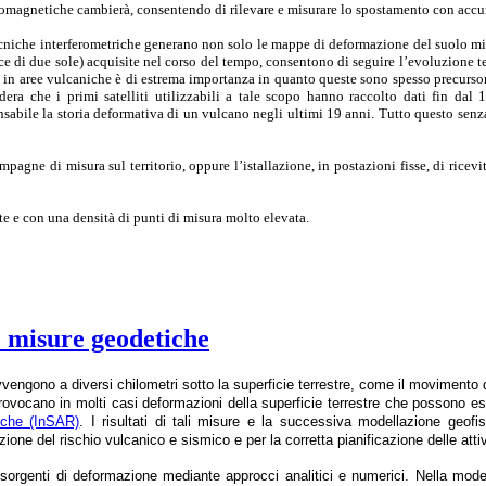
romagnetiche cambierà, consentendo di rilevare e misurare lo spostamento con accu
cniche interferometriche generano non solo le mappe di deformazione del suolo mis
ce di due sole) acquisite nel corso del tempo, consentono di seguire l’evoluzione 
 in aree vulcaniche è di estrema importanza in quanto queste sono spesso precursor
dera che i primi satelliti utilizzabili a tale scopo hanno raccolto dati fin dal
sabile la storia deformativa di un vulcano negli ultimi 19 anni. Tutto questo senza
ne di misura sul territorio, oppure l’istallazione, in postazioni fisse, di ricevitor
te e con una densità di punti di misura molto elevata.
 e misure geodetiche
vvengono a diversi chilometri sotto la superficie terrestre, come il movimento
rovocano in molti casi deformazioni della superficie terrestre che possono 
iche (InSAR)
. I risultati di tali misure e la successiva modellazione geofi
ione del rischio vulcanico e sismico e per la corretta pianificazione delle attiv
 sorgenti di deformazione mediante approcci analitici e numerici. Nella modell