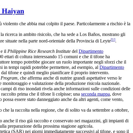
ne Haiyan
ù violento che abbia mai colpito il paese. Particolarmente a rischio è la
 la ricerca in ambito risicolo, che ha sede a Los Baños, mostrano gli
[1]
ure situate nella parte nord-orientale della Provincia di Leyte
.
e il
Philippine Rice Research Institute
del
Dipartimento
0 ettari di coltura interessando 15 comuni e che il tifone ha
fattore tempo potrebbe giocare un ruolo importante negli sforzi che il
ni in tempi rapidi potrebbe permettere, ad esempio, al
Dipartimento
e dal tifone e quindi meglio pianificare il proprio intervento.
e Program
, che afferma anche di nutrire grandi aspettative verso le
e monitoraggio e valutazione della produzione risicola nazionale.
campi di riso inondati rivela anche informazioni sulle condizioni delle
o raccolto prima che il tifone li colpisse; una
seconda mappa
, dove
ato possa essere stato danneggiato anche da altri agenti, come vento,
che la raccolta nella regione, che di solito va da settembre a ottobre,
o anche il riso già raccolto e conservato nei magazzini, gli impianti di
sulla preparazione della prossima stagione agricola.
etica (SAR) nei giorni immediatamente successivi al tifone, e sono il