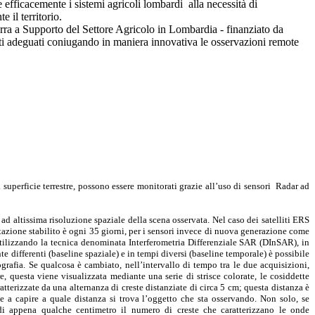
 efficacemente i sistemi agricoli lombardi alla necessità di
 il territorio.
ra a Supporto del Settore Agricolo in Lombardia - finanziato da
menti adeguati coniugando in maniera innovativa le osservazioni remote
superficie terrestre, possono essere monitorati grazie all’uso di sensori Radar ad
i ad altissima risoluzione spaziale della scena osservata. Nel caso dei satelliti ERS
azione stabilito è ogni 35 giorni, per i sensori invece di nuova generazione come
Utilizzando la tecnica denominata Interferometria Differenziale SAR (DInSAR), in
e differenti (baseline spaziale) e in tempi diversi (baseline temporale) è possibile
grafia. Se qualcosa è cambiato, nell’intervallo di tempo tra le due acquisizioni,
e, questa viene visualizzata mediante una serie di strisce colorate, le cosiddette
terizzate da una alternanza di creste distanziate di circa 5 cm; questa distanza è
e a capire a quale distanza si trova l’oggetto che sta osservando. Non solo, se
 di appena qualche centimetro il numero di creste che caratterizzano le onde