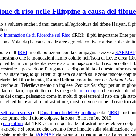
ione di riso nelle Filippine a causa del tifo
 a valutare anche i danni causati all’agricoltura dal tifone Haiyan, il pi
tico.
uto Internazionale di Ricerche sul Riso
(IRRI), il più importante Ente per
hiama Yolanda) ha causato alle aree agricole coltivate a riso e alle strutt
rate dall’
IRRI
in collaborazione con la Compagnia svizzera
SARMAP
 mostrano che le inondazioni hanno colpito nell’isola di Leyte circa 1.80
 edifici in cui potrebbe essere stato immagazzinato il riso raccolto. Il 
costruire il paese dopo l’uragano. La disponibilità di queste informazio
i valutare meglio gli effetti di questa calamità sulle zone risicole colpit
retario del Dipartimento,
Dante Delima
, coordinatore del
National Ric
ricerche sul Telerilevamento (in inglese,
Remote Sensing
) per un miglior
rlano chiaro, soprattutto a chi sa leggerle:
una mappa
che mostra alcuni 
one dei campi, palesando come in molti di quei terreni il riso era già stat
i agli edifici e ad altre infrastrutture, mostra invece come il riso stocc
a settimana scorsa
dal
Dipartimento dell'Agricoltura
e dall’
IRRI
mostrano 
oco prima che il tifone colpisse la zona l'8 novembre 2013.
 i
dati
diffusi
dall’IRRI, danni ingenti alle infrastrutture avrebbero colpit
re agricole e si presume che avranno forte impatto sulla pianificazione e 
 state prodotte da
SARMAP
elaborando immagini radar ad apertura sint