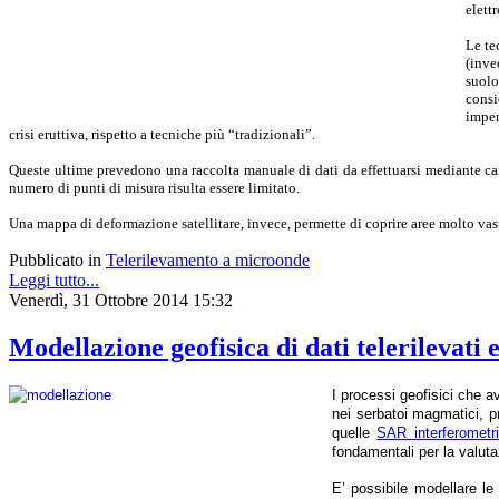
elett
Le te
(inve
suolo
consi
impen
crisi eruttiva, rispetto a tecniche più “tradizionali”.
Queste ultime prevedono una raccolta manuale di dati da effettuarsi mediante campag
numero di punti di misura risulta essere limitato.
Una mappa di deformazione satellitare, invece, permette di coprire aree molto vas
Pubblicato in
Telerilevamento a microonde
Leggi tutto...
Venerdì, 31 Ottobre 2014 15:32
Modellazione geofisica di dati telerilevati
I processi geofisici che a
nei serbatoi magmatici, p
quelle
SAR interferometr
fondamentali per la valutaz
E’ possibile modellare le