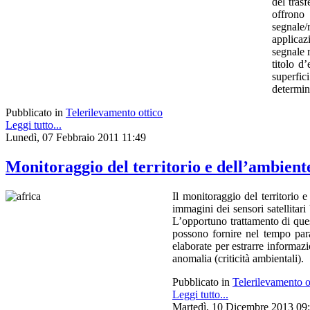
del trasf
offrono 
segnale/
applicaz
segnale r
titolo d
superfic
determina
Pubblicato in
Telerilevamento ottico
Leggi tutto...
Lunedì, 07 Febbraio 2011 11:49
Monitoraggio del territorio e dell’ambient
Il monitoraggio del territorio 
immagini dei sensori satellitari
L’opportuno trattamento di quest
possono fornire nel tempo para
elaborate per estrarre informazi
anomalia (criticità ambientali).
Pubblicato in
Telerilevamento o
Leggi tutto...
Martedì, 10 Dicembre 2013 09