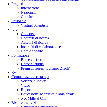
Progetti
Internazionali
Nazionali
Conclusi
Personale
Visiting Scientists
Lavoro
Concorsi
Contratti di ricerca
Assegni di ricerca
Incarichi di collaborazione
Gare d'appalto
Formazione
Borse di ricerca
Borse di studio
Premi di laurea "Eugenio Zilioli"
Eventi
Comunicazione e stampa
Scienza e società
Video
Report
Educazione scientifica e ambientale
5 X Mille al Cnr
Risorse e servizi
Laboratori e attrezzature