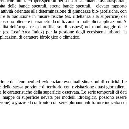
ristiche multi- ed iper-spettrali dei sensori satellitari e aviotrasportati,
ità delle bande spettrali, strette bande spettrali, elevato rapporto
ttività orientate alla determinazione di grandezze bio-geofisiche, con
è la traduzione in misure fisiche (es. riflettanza alla superficie) del
i possono ottenere i parametri da utilizzarsi in molteplici applicazioni. A
lità dell’acqua (es. clorofilla, solidi sospesi) nel monitoraggio delle
one (es. Leaf Area Index) per la gestione degli ecosistemi arborei, la
licazioni di carattere idrologico o climatico.
zione dei fenomeni ed evidenziare eventuali situazioni di criticità. Le
dello stessa porzione di territorio con rivisitazione quasi giornaliera.
le caratteristiche della superficie osservata. Le serie temporali di dati
e. mappe di superficie nevata per modelli idrologici), possono essere
zione) o grazie al confronto con serie pluriannuali fornire indicatori di