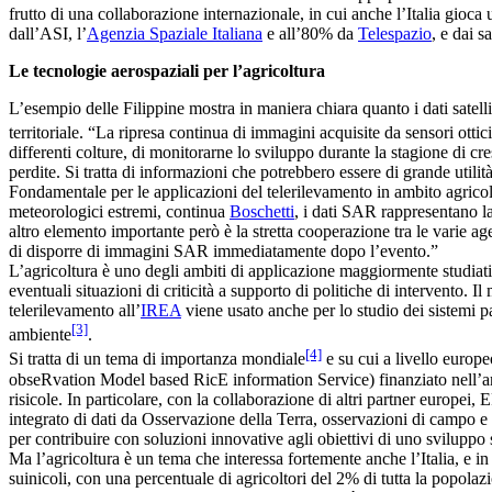
frutto di una collaborazione internazionale, in cui anche l’Italia gioca
dall’ASI, l’
Agenzia Spaziale Italiana
e all’80% da
Telespazio
, e dai 
Le tecnologie aerospaziali per l’agricoltura
L’esempio delle Filippine mostra in maniera chiara quanto i dati satelli
territoriale. “La ripresa continua di immagini acquisite da sensori ottic
differenti colture, di monitorarne lo sviluppo durante la stagione di cre
perdite. Si tratta di informazioni che potrebbero essere di grande utilità 
Fondamentale per le applicazioni del telerilevamento in ambito agricolo 
meteorologici estremi, continua
Boschetti
, i dati SAR rappresentano la
altro elemento importante però è la stretta cooperazione tra le varie age
di disporre di immagini SAR immediatamente dopo l’evento.”
L’agricoltura è uno degli ambiti di applicazione maggiormente studiati
eventuali situazioni di criticità a supporto di politiche di intervento. 
telerilevamento all’
IREA
viene usato anche per lo studio dei sistemi p
[3]
ambiente
.
[4]
Si tratta di un tema di importanza mondiale
e su cui a livello europ
obseRvation Model based RicE information Service) finanziato nell’a
risicole. In particolare, con la collaborazione di altri partner europei
integrato di dati da Osservazione della Terra, osservazioni di campo e 
per contribuire con soluzioni innovative agli obiettivi di uno sviluppo 
Ma l’agricoltura è un tema che interessa fortemente anche l’Italia, e in
suinicoli, con una percentuale di agricoltori del 2% di tutta la popola