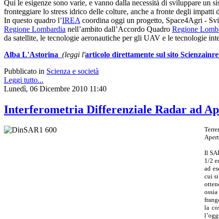
Qui le esigenze sono varie, e vanno dalla necessità di sviluppare un si
fronteggiare lo stress idrico delle colture, anche a fronte degli impatt
In questo quadro l’
IREA
coordina oggi un progetto, Space4Agri - Svil
Regione Lombardia
nell’ambito dall’Accordo Quadro
Regione Lomb
da satellite, le tecnologie aeronautiche per gli UAV e le tecnologie int
Alba L'Astorina
(leggi l'
articolo direttamente sul sito Scienzainre
Pubblicato in
Scienza e società
Leggi tutto...
Lunedì, 06 Dicembre 2010 11:40
Interferometria Differenziale Radar ad Ap
Terre
Apert
Il SA
1/2 e
ad es
cui s
otten
ossia
frang
la co
l’ogg