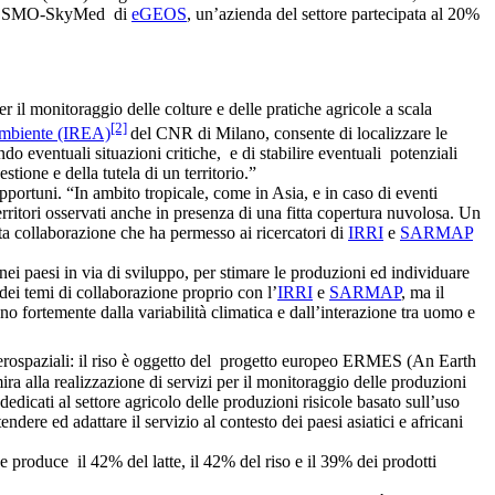
iani COSMO-SkyMed di
eGEOS
, un’azienda del settore partecipata al 20%
r il monitoraggio delle colture e delle pratiche agricole a scala
[2]
’Ambiente (IREA)
del CNR di Milano, consente di localizzare le
ndo eventuali situazioni critiche, e di stabilire eventuali potenziali
stione e della tutela di un territorio.”
opportuni. “In ambito tropicale, come in Asia, e in caso di eventi
erritori osservati anche in presenza di una fitta copertura nuvolosa. Un
esta collaborazione che ha permesso ai ricercatori di
IRRI
e
SARMAP
 nei paesi in via di sviluppo, per stimare le produzioni ed individuare
 dei temi di collaborazione proprio con l’
IRRI
e
SARMAP
, ma il
o fortemente dalla variabilità climatica e dall’interazione tra uomo e
aerospaziali: il riso è oggetto del progetto europeo ERMES (An Earth
ira alla realizzazione di servizi per il monitoraggio delle produzioni
dedicati al settore agricolo delle produzioni risicole basato sull’uso
re ed adattare il servizio al contesto dei paesi asiatici e africani
e produce il 42% del latte, il 42% del riso e il 39% dei prodotti