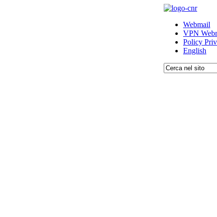
Webmail
VPN Webm
Policy Pri
English