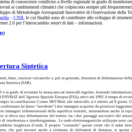
stema di conoscenze condiviso a livello regionale in grado di monitorare
i dovuti ai cambiamenti climatici che colpiscono sempre più frequentemente
uppo di Metodologie Aerospaziali Innovative di Osservazione della Ter
ardia
–
CNR
, le cui finalità sono di contribuire allo sviluppo di stru
ernet 2.0 per l’interscambio
smart
di dati – informazioni.
te
)
ertura Sintetica
moti, frane, eruzioni vulcaniche o, più in generale, fenomeni di deformazione della 
ura Sintetica (SAR).
R è in grado di rivisitare la stessa area ad intervalli regolari, fornendo informazion
d ENVISAT dell’Agenzia Spaziale Europea (ESA), attivi dal 1992 il tempo di rivisit
empio la costellazione Cosmo SKY-Med, tale intervallo si è ridotto ad 8 giorni. 
i confrontano (si fanno “interferire”) due immagini acquisite da posizioni leggerment
ere immagini tridimensionali della superficie terrestre, misurandone anche la topo
 se si rileva una deformazione del terreno tra i due passaggi successivi del sensor
e di interferenza o interferogramma. Le onde elettromagnetiche utilizzate sono carat
siddetta lunghezza d’onda. È proprio “contando” queste creste che il radar riesc
etto, che può trovarsi anche a centinaia di chilometri di distanza, si sposta