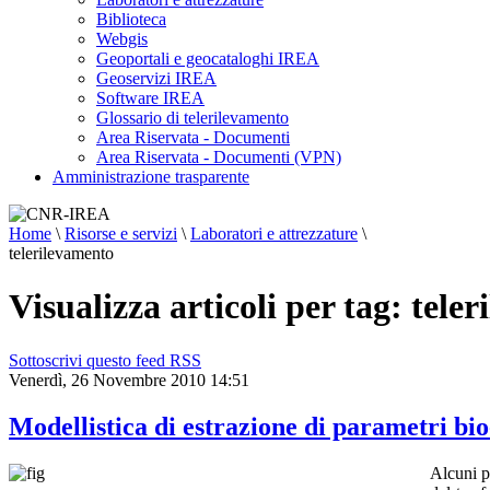
Biblioteca
Webgis
Geoportali e geocataloghi IREA
Geoservizi IREA
Software IREA
Glossario di telerilevamento
Area Riservata - Documenti
Area Riservata - Documenti (VPN)
Amministrazione trasparente
Home
\
Risorse e servizi
\
Laboratori e attrezzature
\
telerilevamento
Visualizza articoli per tag: tele
Sottoscrivi questo feed RSS
Venerdì, 26 Novembre 2010 14:51
Modellistica di estrazione di parametri bio
Alcuni pa