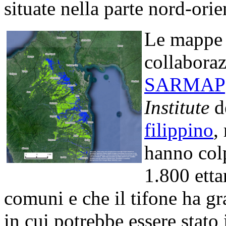
situate nella parte nord-ori
Le mappe s
collabora
SARMAP
Institute
d
filippino
,
hanno colp
1.800 etta
comuni e che il tifone ha g
in cui potrebbe essere stato 