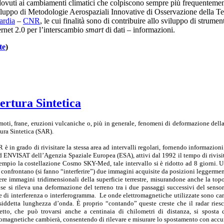
i dovuti ai cambiamenti climatici che colpiscono sempre più frequentemente
uppo di Metodologie Aerospaziali Innovative di Osservazione della Ter
ardia
–
CNR
, le cui finalità sono di contribuire allo sviluppo di stru
ernet 2.0 per l’interscambio
smart
di dati – informazioni.
te
)
ertura Sintetica
moti, frane, eruzioni vulcaniche o, più in generale, fenomeni di deformazione della 
ura Sintetica (SAR).
R è in grado di rivisitare la stessa area ad intervalli regolari, fornendo informazion
d ENVISAT dell’Agenzia Spaziale Europea (ESA), attivi dal 1992 il tempo di rivisit
empio la costellazione Cosmo SKY-Med, tale intervallo si è ridotto ad 8 giorni. 
i confrontano (si fanno “interferire”) due immagini acquisite da posizioni leggerment
ere immagini tridimensionali della superficie terrestre, misurandone anche la topo
 se si rileva una deformazione del terreno tra i due passaggi successivi del sensor
e di interferenza o interferogramma. Le onde elettromagnetiche utilizzate sono carat
siddetta lunghezza d’onda. È proprio “contando” queste creste che il radar riesc
etto, che può trovarsi anche a centinaia di chilometri di distanza, si sposta
romagnetiche cambierà, consentendo di rilevare e misurare lo spostamento con accu