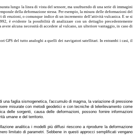
urata lungo la linea di vista del sensore, ma usufruendo di una serie di immagini
temporale della deformazione stessa. Per esempio, la misura delle deformazioni del
i di eruzioni, o comunque indice di un incremento dell’attività vulcanica. E se si
 1992, è evidente la possibilità di analizzare con un dettaglio precedentemente
 avere alcuna necessità di accedere al vulcano, un ulteriore vantaggio, in caso di
i GPS del tutto analoghi a quelli dei navigatori satellitari. In entrambi i casi, il
 di una faglia sismogenetica, l'accumulo di magma, la variazione di pressione
essere misurate con metodi geodetici e con tecniche di telerilevamento come
sica delle sorgenti, causa delle deformazioni, possono fornire informazioni
ità umane e del territorio.
azione analitica i modelli più diffusi riescono a riprodurre la deformazione
umero limitato di parametri. Sebbene in questi approcci semplificati vengano