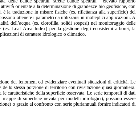
ità delle bande spettrali, strette bande spettrali, elevato rapporto
ttività orientate alla determinazione di grandezze bio-geofisiche, con
è la traduzione in misure fisiche (es. riflettanza alla superficie) del
i possono ottenere i parametri da utilizzarsi in molteplici applicazioni. A
lità dell’acqua (es. clorofilla, solidi sospesi) nel monitoraggio delle
one (es. Leaf Area Index) per la gestione degli ecosistemi arborei, la
licazioni di carattere idrologico o climatico.
zione dei fenomeni ed evidenziare eventuali situazioni di criticità. Le
dello stessa porzione di territorio con rivisitazione quasi giornaliera.
le caratteristiche della superficie osservata. Le serie temporali di dati
e. mappe di superficie nevata per modelli idrologici), possono essere
zione) o grazie al confronto con serie pluriannuali fornire indicatori di