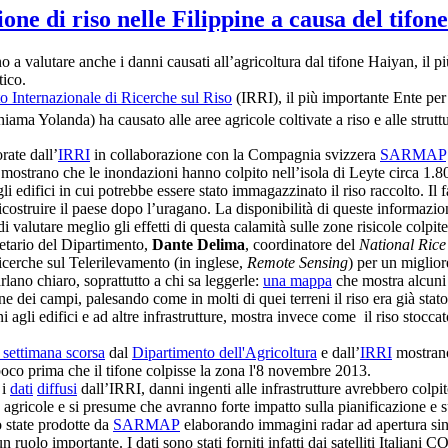
ione di riso nelle Filippine a causa del tifo
 a valutare anche i danni causati all’agricoltura dal tifone Haiyan, il pi
tico.
uto Internazionale di Ricerche sul Riso
(IRRI), il più importante Ente per
hiama Yolanda) ha causato alle aree agricole coltivate a riso e alle strutt
rate dall’
IRRI
in collaborazione con la Compagnia svizzera
SARMAP
 mostrano che le inondazioni hanno colpito nell’isola di Leyte circa 1.80
 edifici in cui potrebbe essere stato immagazzinato il riso raccolto. Il 
costruire il paese dopo l’uragano. La disponibilità di queste informazio
i valutare meglio gli effetti di questa calamità sulle zone risicole colpit
retario del Dipartimento,
Dante Delima
, coordinatore del
National Ric
ricerche sul Telerilevamento (in inglese,
Remote Sensing
) per un miglior
rlano chiaro, soprattutto a chi sa leggerle:
una mappa
che mostra alcuni 
one dei campi, palesando come in molti di quei terreni il riso era già stat
i agli edifici e ad altre infrastrutture, mostra invece come il riso stocc
a settimana scorsa
dal
Dipartimento dell'Agricoltura
e dall’
IRRI
mostrano 
oco prima che il tifone colpisse la zona l'8 novembre 2013.
 i
dati
diffusi
dall’IRRI, danni ingenti alle infrastrutture avrebbero colpit
re agricole e si presume che avranno forte impatto sulla pianificazione e 
 state prodotte da
SARMAP
elaborando immagini radar ad apertura sint
 un ruolo importante. I dati sono stati forniti infatti dai satelliti Ital