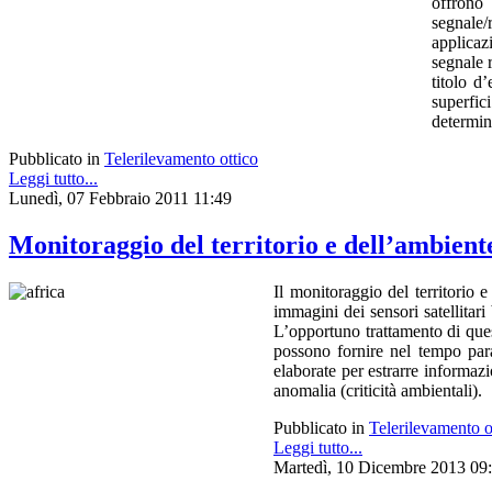
offrono 
segnale/
applicaz
segnale r
titolo d
superfic
determina
Pubblicato in
Telerilevamento ottico
Leggi tutto...
Lunedì, 07 Febbraio 2011 11:49
Monitoraggio del territorio e dell’ambient
Il monitoraggio del territorio 
immagini dei sensori satellitari
L’opportuno trattamento di quest
possono fornire nel tempo para
elaborate per estrarre informazi
anomalia (criticità ambientali).
Pubblicato in
Telerilevamento o
Leggi tutto...
Martedì, 10 Dicembre 2013 09