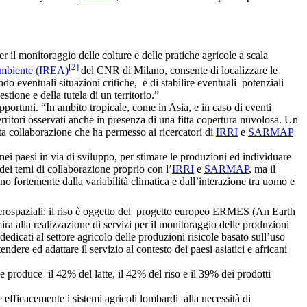
r il monitoraggio delle colture e delle pratiche agricole a scala
[2]
’Ambiente (IREA)
del CNR di Milano, consente di localizzare le
ndo eventuali situazioni critiche, e di stabilire eventuali potenziali
stione e della tutela di un territorio.”
opportuni. “In ambito tropicale, come in Asia, e in caso di eventi
erritori osservati anche in presenza di una fitta copertura nuvolosa. Un
esta collaborazione che ha permesso ai ricercatori di
IRRI
e
SARMAP
 nei paesi in via di sviluppo, per stimare le produzioni ed individuare
 dei temi di collaborazione proprio con l’
IRRI
e
SARMAP
, ma il
o fortemente dalla variabilità climatica e dall’interazione tra uomo e
aerospaziali: il riso è oggetto del progetto europeo ERMES (An Earth
ira alla realizzazione di servizi per il monitoraggio delle produzioni
dedicati al settore agricolo delle produzioni risicole basato sull’uso
re ed adattare il servizio al contesto dei paesi asiatici e africani
e produce il 42% del latte, il 42% del riso e il 39% dei prodotti
 efficacemente i sistemi agricoli lombardi alla necessità di