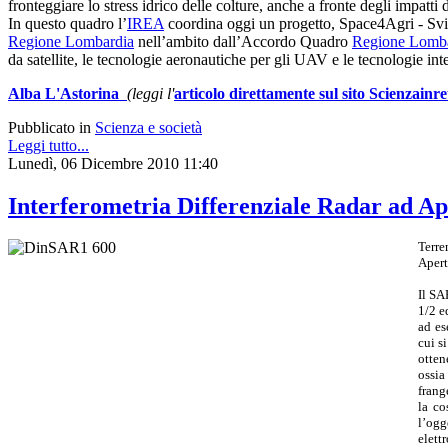
fronteggiare lo stress idrico delle colture, anche a fronte degli impatt
In questo quadro l’
IREA
coordina oggi un progetto, Space4Agri - Svil
Regione Lombardia
nell’ambito dall’Accordo Quadro
Regione Lomb
da satellite, le tecnologie aeronautiche per gli UAV e le tecnologie int
Alba L'Astorina
(leggi l'
articolo direttamente sul sito Scienzainre
Pubblicato in
Scienza e società
Leggi tutto...
Lunedì, 06 Dicembre 2010 11:40
Interferometria Differenziale Radar ad Ap
Terre
Apert
Il SA
1/2 e
ad es
cui s
otten
ossia
frang
la co
l’ogg
elett