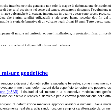
cniche interferometriche generano non solo le mappe di deformazione del suolo mis
ce di due sole) acquisite nel corso del tempo, consentono di seguire l’evoluzione 
 in aree vulcaniche è di estrema importanza in quanto queste sono spesso precursor
dera che i primi satelliti utilizzabili a tale scopo hanno raccolto dati fin dal
sabile la storia deformativa di un vulcano negli ultimi 19 anni. Tutto questo senza
ne di misura sul territorio, oppure l’istallazione, in postazioni fisse, di ricevitor
te e con una densità di punti di misura molto elevata.
 e misure geodetiche
vvengono a diversi chilometri sotto la superficie terrestre, come il movimento
rovocano in molti casi deformazioni della superficie terrestre che possono 
iche (InSAR)
. I risultati di tali misure e la successiva modellazione geofi
ione del rischio vulcanico e sismico e per la corretta pianificazione delle attiv
 sorgenti di deformazione mediante approcci analitici e numerici. Nella modell
icientemente realistica utilizzando funzioni semplici caratterizzate da un n