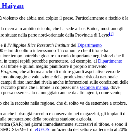
ne Haiyan
ù violento che abbia mai colpito il paese. Particolarmente a rischio è la
 la ricerca in ambito risicolo, che ha sede a Los Baños, mostrano gli
[1]
ure situate nella parte nord-orientale della Provincia di Leyte
.
e il
Philippine Rice Research Institute
del
Dipartimento
0 ettari di coltura interessando 15 comuni e che il tifone ha
fattore tempo potrebbe giocare un ruolo importante negli sforzi che il
ni in tempi rapidi potrebbe permettere, ad esempio, al
Dipartimento
e dal tifone e quindi meglio pianificare il proprio intervento.
e Program
, che afferma anche di nutrire grandi aspettative verso le
e monitoraggio e valutazione della produzione risicola nazionale.
campi di riso inondati rivela anche informazioni sulle condizioni delle
o raccolto prima che il tifone li colpisse; una
seconda mappa
, dove
ato possa essere stato danneggiato anche da altri agenti, come vento,
che la raccolta nella regione, che di solito va da settembre a ottobre,
o anche il riso già raccolto e conservato nei magazzini, gli impianti di
sulla preparazione della prossima stagione agricola.
etica (SAR) nei giorni immediatamente successivi al tifone, e sono il
iani COSMO-SkyMed di
eGEOS
, un’azienda del settore partecipata al 20%