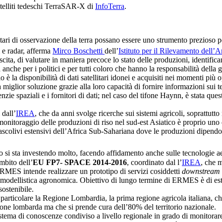
satelliti tedeschi TerraSAR-X di
InfoTerra
.
tari di osservazione della terra possano essere uno strumento prezioso pe
i e radar, afferma
Mirco Boschetti
dell’
Istituto per il Rilevamento dell
scita, di valutare in maniera precoce lo stato delle produzioni, identifica
anche per i politici e per tutti coloro che hanno la responsabilità della ge
è la disponibilità di dati satellitari idonei e acquisiti nei momenti più 
 miglior soluzione grazie alla loro capacità di fornire informazioni sui t
nzie spaziali e i fornitori di dati; nel caso del tifone Haynn, è stata qu
 dall’
IREA
, che da anni svolge ricerche sui sistemi agricoli, soprattutto
Il monitoraggio delle produzioni di riso nel sud-est Asiatico è proprio uno
ascolivi estensivi dell’Africa Sub-Sahariana dove le produzioni dipendon
eo si sta investendo molto, facendo affidamento anche sulle tecnologie 
mbito dell’
EU FP7- SPACE 2014-2016
, coordinato dal l’
IREA
, che m
, ERMES intende realizzare un prototipo di servizi cosiddetti
downstream
modellistica agronomica. Obiettivo di lungo termine di ERMES è di estende
sostenibile.
 particolare la Regione Lombardia, la prima regione agricola italiana, ch
zione lombarda ma che si prende cura dell’80% del territorio nazionale.
stema di conoscenze condiviso a livello regionale in grado di monitorare