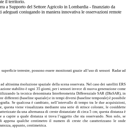
 il territorio.
ra a Supporto del Settore Agricolo in Lombardia - finanziato da
menti adeguati coniugando in maniera innovativa le osservazioni remote
superficie terrestre, possono essere monitorati grazie all’uso di sensori Radar ad
i ad altissima risoluzione spaziale della scena osservata. Nel caso dei satelliti ERS
azione stabilito è ogni 35 giorni, per i sensori invece di nuova generazione come
Utilizzando la tecnica denominata Interferometria Differenziale SAR (DInSAR), in
e differenti (baseline spaziale) e in tempi diversi (baseline temporale) è possibile
grafia. Se qualcosa è cambiato, nell’intervallo di tempo tra le due acquisizioni,
e, questa viene visualizzata mediante una serie di strisce colorate, le cosiddette
terizzate da una alternanza di creste distanziate di circa 5 cm; questa distanza è
e a capire a quale distanza si trova l’oggetto che sta osservando. Non solo, se
 di appena qualche centimetro il numero di creste che caratterizzano le onde
ratezza, appunto, centimetrica.