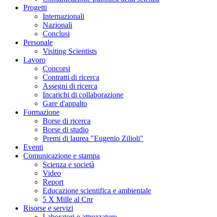
Progetti
Internazionali
Nazionali
Conclusi
Personale
Visiting Scientists
Lavoro
Concorsi
Contratti di ricerca
Assegni di ricerca
Incarichi di collaborazione
Gare d'appalto
Formazione
Borse di ricerca
Borse di studio
Premi di laurea "Eugenio Zilioli"
Eventi
Comunicazione e stampa
Scienza e società
Video
Report
Educazione scientifica e ambientale
5 X Mille al Cnr
Risorse e servizi
Laboratori e attrezzature