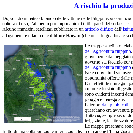
A rischio la produz
Dopo il drammatico bilancio delle vittime nelle Filippine, si cominciano
coltura di riso, l’alimento più importante di tutti i paesi del sud-est asia
Alcune immagini satellitari pubblicate in un
articolo diffuso
dall
’
Istit
allagamenti e i danni che il
tifone Haiyan
(che nella lingua locale si c
Le mappe satellitari, elabo
dell'Agricoltura filippino
,
gravemente danneggiato gli
governo sta facendo per ri
dell'Agricoltura filippino
d
Ne è convinto il sottoseg
opportunità offerte dalle 
E in effetti le immagini pa
colture e lo stato di gesti
sono evidenti ingenti dann
pioggia e mareggiate.
Ulteriori
dati pubblicati l
quest'anno era avvenuta p
Tuttavia, sempre secondo
irrigazione, le attrezzatu
Le mappe presentate sono
frutto di una collaborazione internazionale, in cui anche l’Italia gioca