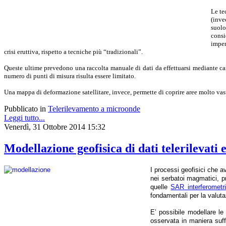
Le te
(inve
suolo
consi
impen
crisi eruttiva, rispetto a tecniche più “tradizionali”.
Queste ultime prevedono una raccolta manuale di dati da effettuarsi mediante campag
numero di punti di misura risulta essere limitato.
Una mappa di deformazione satellitare, invece, permette di coprire aree molto vas
Pubblicato in
Telerilevamento a microonde
Leggi tutto...
Venerdì, 31 Ottobre 2014 15:32
Modellazione geofisica di dati telerilevati
I processi geofisici che a
nei serbatoi magmatici, p
quelle
SAR interferometr
fondamentali per la valutaz
E’ possibile modellare le
osservata in maniera suff