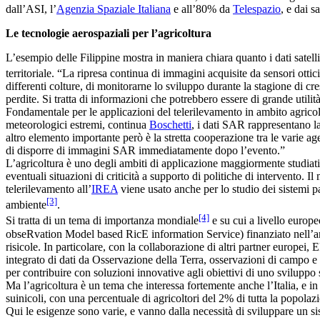
dall’ASI, l’
Agenzia Spaziale Italiana
e all’80% da
Telespazio
, e dai 
Le tecnologie aerospaziali per l’agricoltura
L’esempio delle Filippine mostra in maniera chiara quanto i dati satelli
territoriale. “La ripresa continua di immagini acquisite da sensori ottic
differenti colture, di monitorarne lo sviluppo durante la stagione di cre
perdite. Si tratta di informazioni che potrebbero essere di grande utilità 
Fondamentale per le applicazioni del telerilevamento in ambito agricolo 
meteorologici estremi, continua
Boschetti
, i dati SAR rappresentano la
altro elemento importante però è la stretta cooperazione tra le varie age
di disporre di immagini SAR immediatamente dopo l’evento.”
L’agricoltura è uno degli ambiti di applicazione maggiormente studiati
eventuali situazioni di criticità a supporto di politiche di intervento. 
telerilevamento all’
IREA
viene usato anche per lo studio dei sistemi p
[3]
ambiente
.
[4]
Si tratta di un tema di importanza mondiale
e su cui a livello europ
obseRvation Model based RicE information Service) finanziato nell’a
risicole. In particolare, con la collaborazione di altri partner europei
integrato di dati da Osservazione della Terra, osservazioni di campo e 
per contribuire con soluzioni innovative agli obiettivi di uno sviluppo 
Ma l’agricoltura è un tema che interessa fortemente anche l’Italia, e in
suinicoli, con una percentuale di agricoltori del 2% di tutta la popola
Qui le esigenze sono varie, e vanno dalla necessità di sviluppare un si