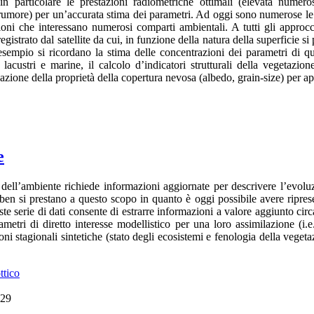
in particolare le prestazioni radiometriche ottimali (elevata numeros
rumore) per un’accurata stima dei parametri. Ad oggi sono numerose le a
ioni che interessano numerosi comparti ambientali. A tutti gli approcci 
egistrato dal satellite da cui, in funzione della natura della superficie s
’esempio si ricordano la stima delle concentrazioni dei parametri di qua
i lacustri e marine, il calcolo d’indicatori strutturali della vegetazi
zione della proprietà della copertura nevosa (albedo, grain-size) per app
e
e dell’ambiente richiede informazioni aggiornate per descrivere l’evolu
 ben si prestano a questo scopo in quanto è oggi possibile avere riprese 
e serie di dati consente di estrarre informazioni a valore aggiunto circa 
metri di diretto interesse modellistico per una loro assimilazione (i.
oni stagionali sintetiche (stato degli ecosistemi e fenologia della vegeta
ttico
:29