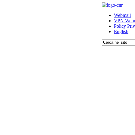
Webmail
VPN Webm
Policy Pri
English