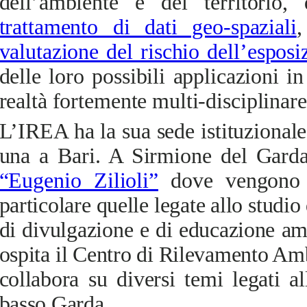
dell’ambiente e del territorio,
trattamento di dati geo-spaziali
,
valutazione del rischio dell’espos
delle loro possibili applicazioni
realtà fortemente multi-disciplinare
L’IREA ha la sua sede istituzional
una a Bari. A Sirmione del Garda
“Eugenio Zilioli”
dove
vengono co
particolare quelle legate allo studio 
di divulgazione e di educazione amb
ospita il Centro di Rilevamento Am
collabora su diversi temi legati al
basso Garda.