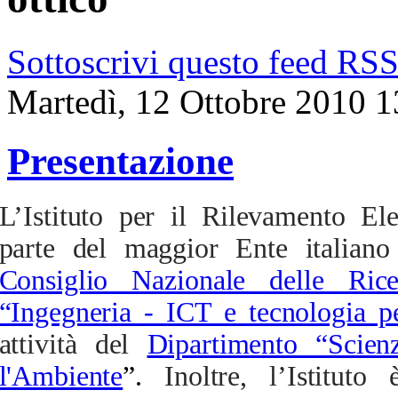
Sottoscrivi questo feed RS
Martedì, 12 Ottobre 2010 1
Presentazione
L’Istituto per il Rilevamento El
parte del maggior Ente italiano 
Consiglio Nazionale delle Rice
“Ingegneria - ICT e tecnologia pe
attività del
Dipartimento “Scien
l'Ambiente
”.
Inoltre, l’Istitut