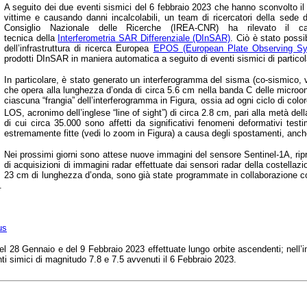
A seguito dei due eventi sismici del 6 febbraio 2023 che hanno sconvolto il 
vittime e causando danni incalcolabili, un team di ricercatori della sede 
Consiglio Nazionale delle Ricerche (IREA-CNR) ha rilevato il c
tecnica
della
Interferometria SAR Differenziale
(DInSAR)
.
Ciò è stato possi
dell’infrastruttura di ricerca Europea
EPOS (European Plate Observing S
prodotti DInSAR in maniera automatica a seguito di eventi sismici di particol
In particolare, è stato generato un interferogramma del sisma (co-sismico,
che opera alla lunghezza d’onda di circa 5.6 cm nella banda C delle microon
ciascuna “frangia” dell’interferogramma in Figura, ossia ad ogni ciclo di col
LOS, acronimo dell’inglese “line of sight”) di circa 2.8 cm, pari alla metà de
di cui circa 35.000 sono affetti da significativi fenomeni deformativi tes
estremamente fitte (vedi lo zoom in Figura) a causa degli spostamenti, anche 
Nei prossimi giorni sono attese nuove immagini del sensore Sentinel-1A, ripres
di acquisizioni di immagini radar effettuate dai sensori radar della costel
23 cm di lunghezza d’onda, sono già state programmate in collaborazione co
A.
us
del 28 Gennaio e del 9 Febbraio 2023 effettuate lungo orbite ascendenti; nell’
nti simici di magnitudo 7.8 e 7.5 avvenuti il 6 Febbraio 2023.