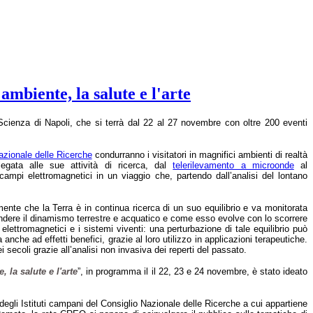
mbiente, la salute e l'arte
 Scienza di Napoli, che si terrà dal 22 al 27 novembre con oltre 200 eventi
azionale delle Ricerche
condurranno i visitatori in magnifici ambienti di realtà
egata alle sue attività di ricerca, dal
telerilevamento a microonde
al
 campi elettromagnetici in un viaggio che, partendo dall’analisi del lontano
ente che la Terra è in continua ricerca di un suo equilibrio e va monitorata
mprendere il dinamismo terrestre e acquatico e come esso evolve con lo scorrere
elettromagnetici e i sistemi viventi: una perturbazione di tale equilibrio può
anche ad effetti benefici, grazie al loro utilizzo in applicazioni terapeutiche.
i secoli grazie all’analisi non invasiva dei reperti del passato.
 la salute e l'arte
”, in programma il il 22, 23 e 24 novembre, è stato ideato
a degli Istituti campani del Consiglio Nazionale delle Ricerche a cui appartiene