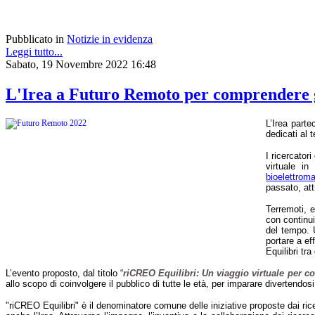
Pubblicato in
Notizie in evidenza
Leggi tutto...
Sabato, 19 Novembre 2022 16:48
L'Irea a Futuro Remoto per comprendere gli 
L’Irea parte
dedicati al 
I ricercatori 
virtuale in
bioelettrom
passato, att
Terremoti, e
con continui
del tempo. U
portare a ef
Equilibri tr
L’evento proposto, dal titolo
“
riCREO Equilibri: Un viaggio virtuale per com
allo scopo di coinvolgere il pubblico di tutte le età, per imparare divertendosi
"riCREO Equilibri" è il denominatore comune delle iniziative proposte dai rice