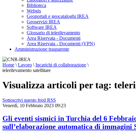
Biblioteca
Webgis
Geoportali e geocataloghi IREA
Geoservizi IREA
Software IREA
Glossario di telerilevamento
Area Riservata - Documenti
Area Riservata - Documenti (VPN)
Amministrazione trasparente
Home
\
Lavoro
\
Incarichi di collaborazione
\
telerilevamento satellitare
Visualizza articoli per tag: teler
Sottoscrivi questo feed RSS
Venerdì, 10 Febbraio 2023 09:23
Gli eventi sismici in Turchia del 6 Febbrai
sull’elaborazione automatica di immagini 