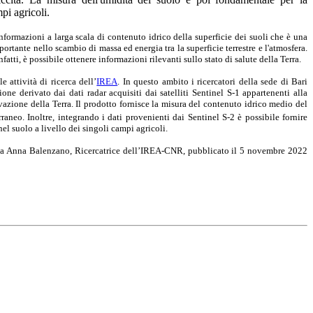
pi agricoli.
informazioni a larga scala di contenuto idrico della superficie dei suoli che è una
ortante nello scambio di massa ed energia tra la superficie terrestre e l'atmosfera.
fatti, è possibile ottenere informazioni rilevanti sullo stato di salute della Terra.
 attività di ricerca dell’
IREA
.
In questo ambito i ricercatori della sede di Bari
ne derivato dai dati radar acquisiti dai satelliti Sentinel S-1 appartenenti alla
zione della Terra. Il prodotto fornisce la misura del contenuto idrico medio del
aneo. Inoltre, integrando i dati provenienti dai Sentinel S-2 è possibile fornire
nel suolo a livello dei singoli campi agricoli.
 da Anna Balenzano, Ricercatrice dell’IREA-CNR, pubblicato il 5 novembre 2022