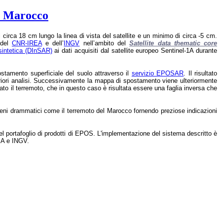
el Marocco
rca 18 cm lungo la linea di vista del satellite e un minimo di circa -5 cm.
 del
CNR-IREA
e dell’
INGV
nell’ambito del
Satellite data thematic core
 sintetica (DInSAR)
ai dati acquisiti dal satellite europeo Sentinel-1A durante
tamento superficiale del suolo attraverso il
servizio EPOSAR
. Il risultato
riori analisi. Successivamente la mappa di spostamento viene ulteriormente
to il terremoto, che in questo caso è risultata essere una faglia inversa che
meni drammatici come il terremoto del Marocco fornendo preziose indicazioni
l portafoglio di prodotti di EPOS. L'implementazione del sistema descritto è
REA e INGV.