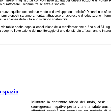
tori afferenti agli istituti coinvolti nelle attività per questa edizione di Fut
vo di rafforzare il legame tra scienza e società.
o nuovi equilibri secondo un modello di sviluppo sostenibile? Dinanzi alle sfid
 I temi proposti saranno affrontati attraverso un approccio di educazione infor
a, le scienze della vita e lo sviluppo sostenibile.
 visitabile anche dopo la conclusione della manifestazione e fino al al 31 lugl
ri a scoprire l’evoluzione del monitoraggio di uno dei siti più affascinanti e in
o spazio
Misurare la contenuto idrico del suolo, ossia il 
conseguenze negative per la vita e la salute umana,
alluvioni nonché per prevedere un periodo di si