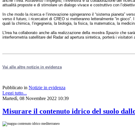
anche l’Irea. Attraverso l’impegno, l’inventiva e la collaborazione dei ricerca
attualità proposte e di stimolare un dialogo vivace e costruttivo con l’obietti
In che modo la ricerca e l’innovazione spingeranno il “sistema pianeta” vers
verso il futuro, i ricercatori di CREO si metteranno letteralmente “in gioco”.
quali la chimica, l’ingegneria, la biologia, la fisica, la matematica, la medicin
L’Irea ha collaborato anche alla realizzazione della
mostra
Spazio
che sarà
interferometria satellitare del Radar ad apertura sintetica, porterà i visitato
Vai alle altre notizie in evidenza
Pubblicato in
Notizie in evidenza
Leggi tutto...
Martedì, 08 Novembre 2022 10:39
Misurare il contenuto idrico del suolo dall