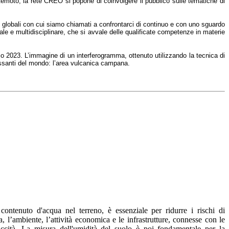
uro Remoto, la rete CREO si popone di coinvolgere il pubblico sulle tematiche di
e globali con cui siamo chiamati a confrontarci di continuo e con uno sguardo
male e multidisciplinare, che si avvale delle qualificate competenze in materie
io 2023. L’immagine di un interferogramma, ottenuto utilizzando la tecnica di
teressanti del mondo: l’area vulcanica campana.
contenuto d'acqua nel terreno, è essenziale per ridurre i rischi di
 l’ambiente, l’attività economica e le infrastrutture, connesse con le
ccità. La misura dell'umidità del suolo è poi fondamentale per la