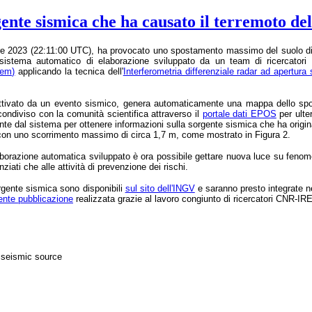
rgente sismica che ha causato il terremoto d
bre 2023 (22:11:00 UTC), ha provocato uno spostamento massimo del suolo di ci
 sistema automatico di elaborazione sviluppato da un team di ricercatori
tem)
applicando la tecnica dell'
Interferometria differenziale radar ad apertura
attivato da un evento sismico, genera automaticamente una mappa dello spos
ndiviso con la comunità scientifica attraverso il
portale dati EPOS
per ulte
e dal sistema per ottenere informazioni sulla sorgente sismica che ha origina
on uno scorrimento massimo di circa 1,7 m, come mostrato in Figura 2.
aborazione automatica sviluppato è ora possibile gettare nuova luce su feno
nziati che alle attività di prevenzione dei rischi.
rgente sismica sono disponibili
sul sito dell'INGV
e saranno presto integrate ne
ente pubblicazione
realizzata grazie al lavoro congiunto di ricercatori CNR-I