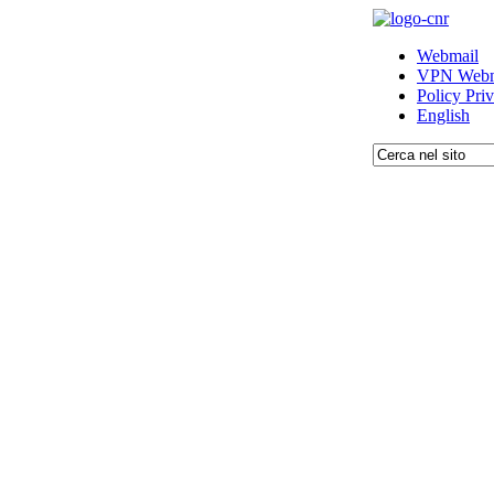
Webmail
VPN Webm
Policy Pri
English