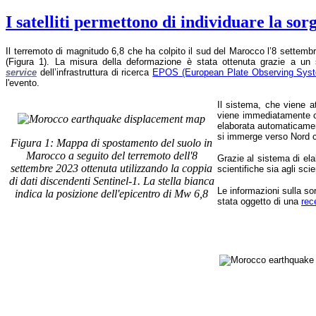
I satelliti permettono di individuare la so
Il terremoto di magnitudo 6,8 che ha colpito il sud del Marocco l’8 settem
(Figura 1). La misura della deformazione è stata ottenuta grazie a un
service
dell’infrastruttura di ricerca
EPOS (European Plate Observing Sys
l'evento.
Il sistema, che viene 
viene immediatamente co
elaborata automaticament
si immerge verso Nord c
Figura 1: Mappa di spostamento del suolo in
Marocco a seguito del terremoto dell'8
Grazie al sistema di el
settembre 2023 ottenuta utilizzando la coppia
scientifiche sia agli scie
di dati discendenti Sentinel-1. La stella bianca
Le informazioni sulla so
indica la posizione dell'epicentro di Mw 6,8
stata oggetto di una
rec