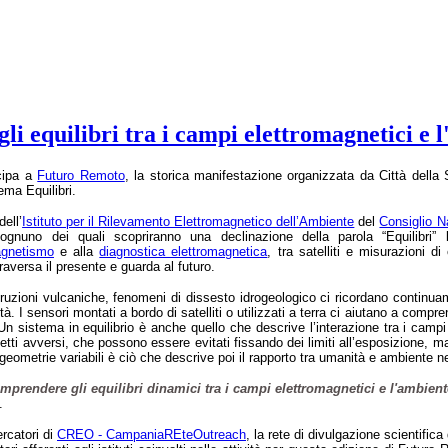
equilibri tra i campi elettromagnetici e l'a
cip
a a
Futuro Remoto
,
la storica manifestazione organizzata da Città della
tema Equilibri.
dell
’
Istituto per il Rilevamento Elettromagnetico dell’Ambiente
del
Consiglio N
 ognuno dei quali scopriranno una declinazione della parola “Equilibri” l
agnetismo
e alla
diagnostica elettromagnetica
,
tra satelliti e misurazioni di
raversa il presente e guarda al futuro.
ruzioni vulcaniche, fenomeni di dissesto idrogeologico ci ricordano continuam
tà. I sensori montati a bordo di satelliti o utilizzati a terra ci aiutano a co
n sistema in equilibrio è anche quello che descrive l’interazione tra i campi 
fetti avversi, che possono essere evitati fissando dei limiti all’esposizione, ma 
a geometrie variabili è ciò che descrive poi il rapporto tra umanità e ambiente ne
prendere gli equilibri dinamici tra i campi elettromagnetici e l'ambiente,
.
rcatori d
i
CREO - CampaniaREteOutreach
,
la rete di divulgazione scientific