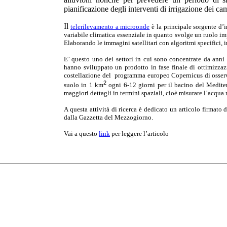
pianificazione degli interventi di irrigazione dei cam
Il
telerilevamento a microonde
è la principale sorgente d’
variabile climatica essenziale in quanto svolge un ruolo imp
Elaborando le immagini satellitari con algoritmi specifici, in
E’ questo uno dei settori in cui sono concentrate da anni le
hanno sviluppato un prodotto in fase finale di ottimizzazio
costellazione del programma europeo Copernicus di osserva
2
suolo in 1 km
ogni 6-12 giorni per il bacino del Mediterr
maggiori dettagli in termini spaziali, cioè misurare l’acqua 
A questa attività di ricerca è
dedicato un articolo firmato
dalla Gazzetta del Mezzogiorno.
Vai a questo
link
per leggere l’articolo