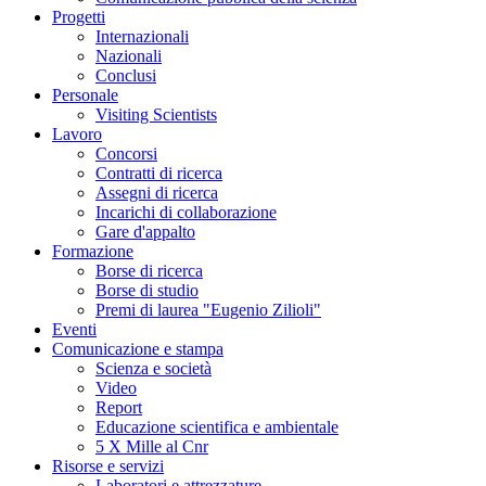
Progetti
Internazionali
Nazionali
Conclusi
Personale
Visiting Scientists
Lavoro
Concorsi
Contratti di ricerca
Assegni di ricerca
Incarichi di collaborazione
Gare d'appalto
Formazione
Borse di ricerca
Borse di studio
Premi di laurea "Eugenio Zilioli"
Eventi
Comunicazione e stampa
Scienza e società
Video
Report
Educazione scientifica e ambientale
5 X Mille al Cnr
Risorse e servizi
Laboratori e attrezzature