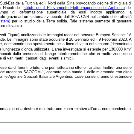
Sud-Est della Turchia ed il Nord della Siria provocando decine di migliaia di
di Napoli
dell’I
stituto per il Rilevamento Elettromagnetico dell’Ambiente
del
ampo di deformazione superficiale da essi indotto applicando la
bile grazie ad un sistema sviluppato dall’IREA-CNR nell’ambito delle attività
ystem)
per lo studio della Terra solida. Tale sistema permette di generare
are rilevanza.
 vedi Figura) analizzando le immagini radar del sensore Europeo Sentinel-1A
de. Le immagini sono state acquisite il 28 Gennaio ed il 9 Febbraio 2023. A
ore, corrisponde uno spostamento nella linea di vista del sensore (denominata
2
lla lunghezza d’onda utilizzata. L’area investigata si estende per 130.000 Km
timoniati dalla presenza di frange interferometriche che in molte zone sono
di vari metri, causati dagli eventi sismici.
e da differenti orbite, che permetteranno ulteriori analisi. Inoltre, una serie
lazione argentina SAOCOM-1, operante nella banda L delle microonde con circa
n le Agenzie Spaziali Italiana e Argentina. Esse consentiranno di estendere
immagine di a destra è mostrato uno zoom relativo all’area corrispondente al