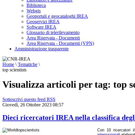
Biblioteca
Webgis
Geoportali e geocataloghi IREA
Geoservizi IREA
Software IREA
Glossario di telerilevamento
Area Riservata - Documenti
Area Riservata - Documenti (VPN)
Amministrazione trasparente
Home
\
Tematiche
\
top scientists
Visualizza articoli per tag: top s
Sottoscrivi questo feed RSS
Giovedì, 26 Ottobre 2023 08:57
Dieci ricercatori IREA nella classifica degl
Con 10 ricercatori 
internazionali
elaborat