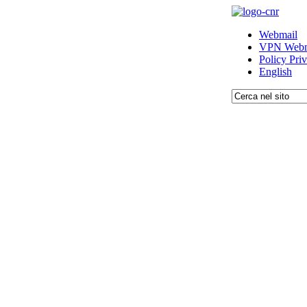
Webmail
VPN Webm
Policy Pri
English