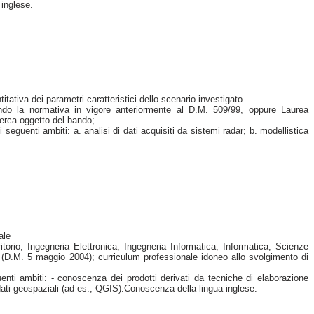
 inglese.
itativa dei parametri caratteristici dello scenario investigato
ndo la normativa in vigore anteriormente al D.M. 509/99, oppure Laurea
icerca oggetto del bando;
guenti ambiti: a. analisi di dati acquisiti da sistemi radar; b. modellistica
ale
itorio, Ingegneria Elettronica, Ingegneria Informatica, Informatica, Scienze
 (D.M. 5 maggio 2004); curriculum professionale idoneo allo svolgimento di
nti ambiti: - conoscenza dei prodotti derivati da tecniche di elaborazione
ei dati geospaziali (ad es., QGIS).Conoscenza della lingua inglese.