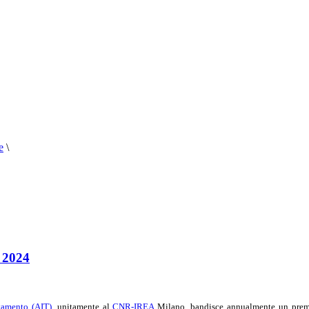
e
\
e 2024
evamento (AIT)
, unitamente al
CNR-IREA
Milano, bandisce annualmente un premio