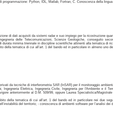
ggi di programmazione: Python, IDL, Matlab, Fortran, C. Conoscenza della lingua
zione di dati acquisiti da sistemi radar e suo impiego per la ricostruzione quant
Ingegneria delle Telecomunicazioni, Scienze Geologiche, conseguito seco
 durata minima triennale in discipline scientifiche attinenti alla tematica di r
lla tematica di cui all’art. 1 del bando ed in particolare in almeno uno dei se
 derivati da tecniche di interferometria SAR (InSAR) per il monitoraggio ambient
Ingegneria Elettrica, Ingegneria Civile, Ingegneria per l'Ambiente e il Terr
vigore anteriormente al D.M. 509/99, oppure Laurea Specialistica/Magistrale
 della tematica di cui all’art. 1 del bando ed in particolare nei due segue
dell’instabilità del territorio; - conoscenza di ambienti software per l’analisi d