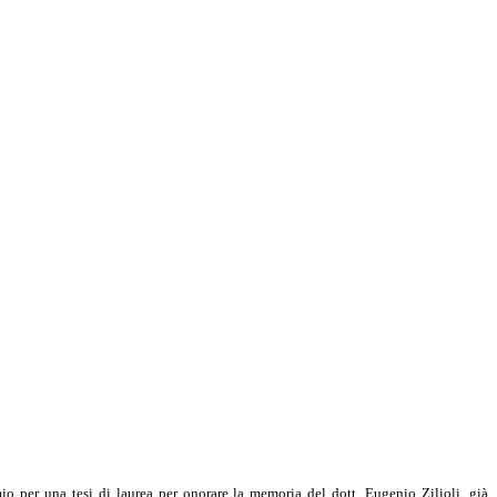
 per una tesi di laurea per onorare la memoria del dott. Eugenio Zilioli, già