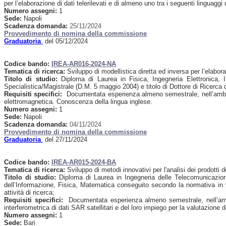
per l’elaborazione di dati telerilevati e di almeno uno tra i seguenti lingua
Numero assegni:
1
Sede:
Napoli
Scadenza domanda:
25/11/2024
Provvedimento di nomina della commissione
Graduatoria
del 05/12/2024
Codice bando:
IREA-AR016-2024-NA
Tematica di ricerca:
Sviluppo di modellistica diretta ed inversa per l’elabora
Titolo di studio:
Diploma di Laurea in Fisica, Ingegneria Elettronica, 
Specialistica/Magistrale (D.M. 5 maggio 2004) e titolo di Dottore di Ricerca di
Requisiti specifici:
Documentata esperienza almeno semestrale, nell’ambito de
elettromagnetica. Conoscenza della lingua inglese.
Numero assegni:
1
Sede:
Napoli
Scadenza domanda:
04/11/2024
Provvedimento di nomina della commissione
Graduatoria
del 27/11/2024
Codice bando:
IREA-AR015-2024-BA
Tematica di ricerca:
Sviluppo di metodi innovativi per l'analisi dei prodotti
Titolo di studio:
Diploma di Laurea in Ingegneria delle Telecomunicazioni, 
dell’Informazione, Fisica, Matematica conseguito secondo la normativa in 
attività di ricerca;
Requisiti specifici:
Documentata esperienza almeno semestrale, nell’ambito
interferometrica di dati SAR satellitari e del loro impiego per la valutazione 
Numero assegni:
1
Sede:
Bari