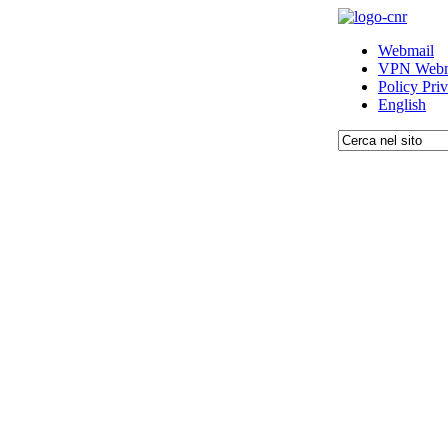
Webmail
VPN Webm
Policy Pri
English