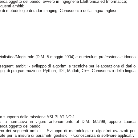
icerca oggetto del bando, ovvero in Ingegneria Elettronica ed Informatica;
guenti ambiti:
ppo di metodologie di radar imaging. Conoscenza della lingua Inglese.
alistica/Magistrale (D.M. 5 maggio 2004) e curriculum professionale idoneo
uenti ambiti: - sviluppo di algoritmi e tecniche per l'elaborazione di dati o
nguaggi di programmazione: Python, IDL, Matlab, C++. Conoscenza della lingua
i e a supporto della missione ASI PLATINO-1
do la normativa in vigore anteriormente al D.M. 509/99, oppure Laurea
icerca oggetto del bando;
o dei seguenti ambiti: - Sviluppo di metodologie e algoritmi avanzati per
tale per la misura di parametri geofisici; - Conoscenza di software applicativi