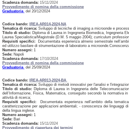
Scadenza domanda:
15/11/2024
Provvedimento di nomina della commissione
Graduatoria
del 20/12/2024
Codice bando:
IREA-AR014-2024-NA
Tematica di ricerca:
Sviluppo di tecniche di imaging a microonde e processa
Titolo di studio:
Diploma di Laurea in Ingegneria Biomedica, Ingegneria Ele
Laurea Specialistica/Magistrale (D.M. 5 maggio 2004); curriculum professional
Requisiti specifici:
Documentata esperienza almeno semestrale nell’ambito de
ed utilizzo basilare di strumentazione di laboratorio a microonde.Conoscenza
Numero assegni:
1
Sede:
Napoli
Scadenza domanda:
17/10/2024
Provvedimento di nomina della commissione
Graduatoria
del 25/09/2024
Codice bando:
IREA-AR013-2024-BA
Tematica di ricerca:
Sviluppo di metodi innovativi per l'analisi e l'integrazio
Titolo di studio:
Diploma di Laurea in Ingegneria delle Telecomunicazioni, 
dell’Informazione, Fisica, Matematica, conseguito secondo la normativa in
attività di ricerca;
Requisiti specifici:
Documentata esperienza nell’ambito della tematica di
caratterizzazione per applicazioni ambientali; - conoscenza dei linguaggi d
della lingua inglese.
Numero assegni:
1
Sede:
Bari
Scadenza domanda:
15/11/2024
Provvedimento di riapertura dei termini