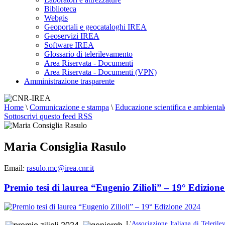
Biblioteca
Webgis
Geoportali e geocataloghi IREA
Geoservizi IREA
Software IREA
Glossario di telerilevamento
Area Riservata - Documenti
Area Riservata - Documenti (VPN)
Amministrazione trasparente
Home
\
Comunicazione e stampa
\
Educazione scientifica e ambiental
Sottoscrivi questo feed RSS
Maria Consiglia Rasulo
Email:
rasulo.mc@irea.cnr.it
Premio tesi di laurea “Eugenio Zilioli” – 19° Edizion
L’
Associazione Italiana di Teleril