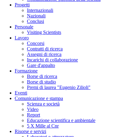
Progetti
Internazionali
Nazionali
Conclusi
Personale
Visiting Scientists
Lavoro
Concorsi
Contratti di ricerca
Assegni di ricerca
Incarichi di collaborazione
Gare d'appalto
Formazione
Borse di ricerca
Borse di studio
Premi di laurea "Eugenio Zilioli"
Eventi
Comunicazione e stampa
Scienza e società
Video
Report
Educazione scientifica e ambientale
5 X Mille al Cnr
Risorse e servizi
Laboratori e attrezzature