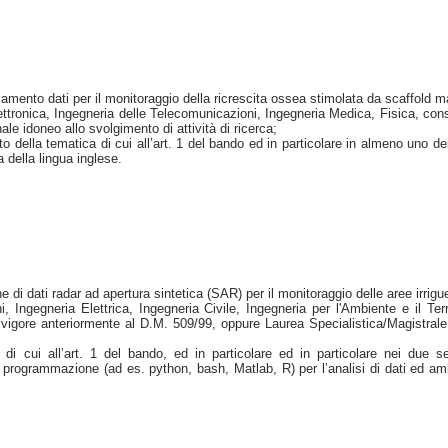
mento dati per il monitoraggio della ricrescita ossea stimolata da scaffold m
ttronica, Ingegneria delle Telecomunicazioni, Ingegneria Medica, Fisica, con
e idoneo allo svolgimento di attività di ricerca;
lla tematica di cui all’art. 1 del bando ed in particolare in almeno uno dei
 della lingua inglese.
ne di dati radar ad apertura sintetica (SAR) per il monitoraggio delle aree irrigu
Ingegneria Elettrica, Ingegneria Civile, Ingegneria per l'Ambiente e il Terr
 vigore anteriormente al D.M. 509/99, oppure Laurea Specialistica/Magistrale
 cui all’art. 1 del bando, ed in particolare ed in particolare nei due s
i programmazione (ad es. python, bash, Matlab, R) per l’analisi di dati ed am