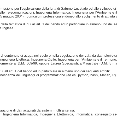
a missione per l’esplorazione della luna di Saturno Encelado ed allo sviluppo di 
lle Telecomunicazioni, Ingegneria Informatica, Ingegneria per l’Ambiente e i
maggio 2004), curriculum professionale idoneo allo svolgimento di attività di r
la tematica di cui all’art. 1 del bando ed in particolare in almeno uno dei se
a Inglese.
a di contenuto di acqua nel suolo e nella vegetazione derivata da dati telerileva
egneria Elettrica, Ingegneria Civile, Ingegneria per l'Ambiente e il Territorio
ormente al D.M. 509/99, oppure Laurea Specialistica/Magistrale (D.M. 5 magg
 all’art. 1 del bando ed in particolare in almeno uno dei seguenti ambiti:
 conoscenza dei linguaggi di programmazione (ad es. python, bash, Matlab, R) pe
razione di dati acquisiti da sistemi multi antenna;
, Ingegneria Informatica, Ingegneria Elettronica, Informatica, conseguito s