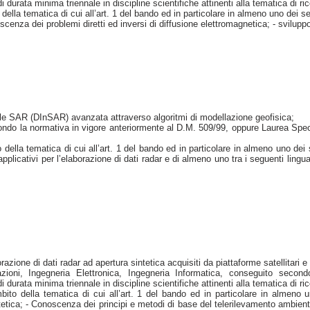
i durata minima triennale in discipline scientifiche attinenti alla tematica di r
la tematica di cui all’art. 1 del bando ed in particolare in almeno uno dei se
oscenza dei problemi diretti ed inversi di diffusione elettromagnetica; - svilu
ale SAR (DInSAR) avanzata attraverso algoritmi di modellazione geofisica;
do la normativa in vigore anteriormente al D.M. 509/99, oppure Laurea Speci
la tematica di cui all’art. 1 del bando ed in particolare in almeno uno dei seg
pplicativi per l’elaborazione di dati radar e di almeno uno tra i seguenti li
razione di dati radar ad apertura sintetica acquisiti da piattaforme satellitar
ioni, Ingegneria Elettronica, Ingegneria Informatica, conseguito secon
 durata minima triennale in discipline scientifiche attinenti alla tematica di r
 della tematica di cui all’art. 1 del bando ed in particolare in almeno un
intetica; - Conoscenza dei principi e metodi di base del telerilevamento ambien