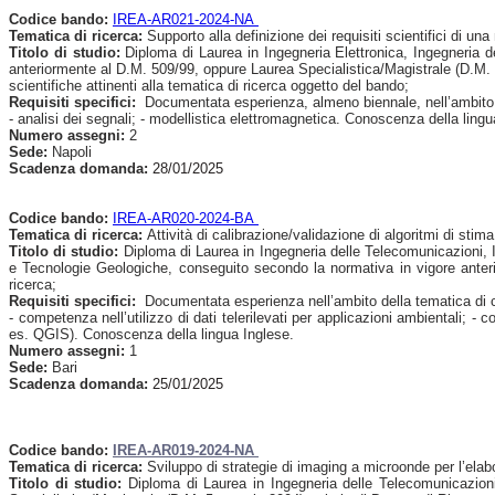
Codice bando:
IREA-AR021-2024-NA
Tematica di ricerca:
Supporto alla definizione dei requisiti scientifici di un
Titolo di studio:
Diploma di Laurea in Ingegneria Elettronica, Ingegneria de
anteriormente al D.M. 509/99, oppure Laurea Specialistica/Magistrale (D.M. 5 
scientifiche attinenti alla tematica di ricerca oggetto del bando;
Requisiti specifici:
Documentata esperienza, almeno biennale, nell’ambito del
- analisi dei segnali; - modellistica elettromagnetica. Conoscenza della lingu
Numero assegni:
2
Sede:
Napoli
Scadenza domanda:
28/01/2025
Codice bando:
IREA-AR020-2024-BA
Tematica di ricerca:
Attività di calibrazione/validazione di algoritmi di stim
Titolo di studio:
Diploma di Laurea in Ingegneria delle Telecomunicazioni, Ing
e Tecnologie Geologiche, conseguito secondo la normativa in vigore anteri
ricerca;
Requisiti specifici:
Documentata esperienza nell’ambito della tematica di cui
- competenza nell’utilizzo di dati telerilevati per applicazioni ambientali; -
es. QGIS). Conoscenza della lingua Inglese.
Numero assegni:
1
Sede:
Bari
Scadenza domanda:
25/01/2025
Codice bando:
IREA-AR019-2024-NA
Tematica di ricerca:
Sviluppo di strategie di imaging a microonde per l’elabo
Titolo di studio:
Diploma di Laurea in Ingegneria delle Telecomunicazioni