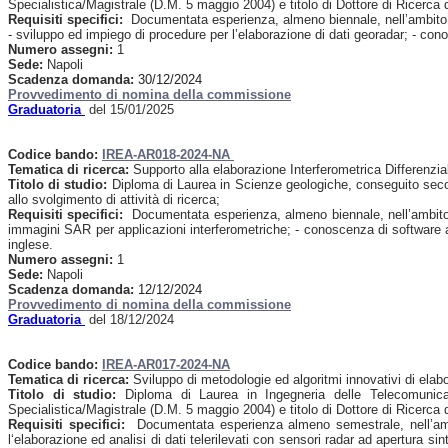
Specialistica/Magistrale (D.M. 5 maggio 2004) e titolo di Dottore di Ricerca d
Requisiti specifici:
Documentata esperienza, almeno biennale, nell’ambito del
- sviluppo ed impiego di procedure per l’elaborazione di dati georadar; - con
Numero assegni:
1
Sede:
Napoli
Scadenza domanda:
30/12/2024
Provvedimento di nomina della commissione
Graduatoria
del 15/01/2025
Codice bando:
I
REA-AR018-2024-NA
Tematica di ricerca:
Supporto alla elaborazione Interferometrica Differenzi
Titolo di studio:
Diploma di Laurea in Scienze geologiche, conseguito secon
allo svolgimento di attività di ricerca;
Requisiti specifici:
Documentata esperienza, almeno biennale, nell’ambito del
immagini SAR per applicazioni interferometriche; - conoscenza di software a
inglese.
Numero assegni:
1
Sede:
Napoli
Scadenza domanda:
12/12/2024
Provvedimento di nomina della commissione
Graduatoria
del 18/12/2024
Codice bando:
IREA-AR017-2024-NA
Tematica di ricerca:
Sviluppo di metodologie ed algoritmi innovativi di elabo
Titolo di studio:
Diploma di Laurea in Ingegneria delle Telecomunicaz
Specialistica/Magistrale (D.M. 5 maggio 2004) e titolo di Dottore di Ricerca di
Requisiti specifici:
Documentata esperienza almeno semestrale, nell’ambito
l‘elaborazione ed analisi di dati telerilevati con sensori radar ad apertura s