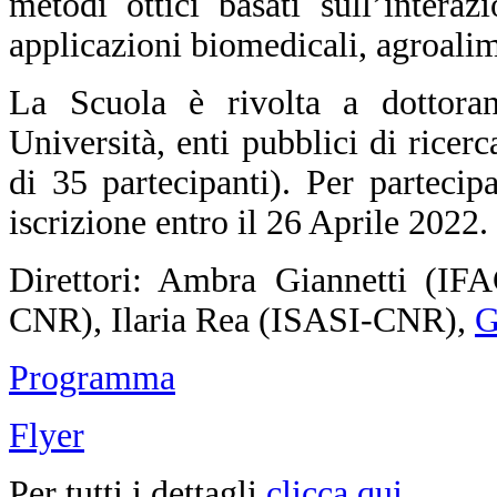
metodi ottici basati sull’intera
applicazioni biomedicali, agroalim
La Scuola è rivolta a dottorand
Università, enti pubblici di ricer
di 35 partecipanti).
Per partecip
iscrizione entro il 26 Aprile 2022.
Direttori: Ambra Giannetti (I
CNR), Ilaria Rea (ISASI-CNR),
G
Programma
Flyer
Per tutti i dettagli
clicca qui