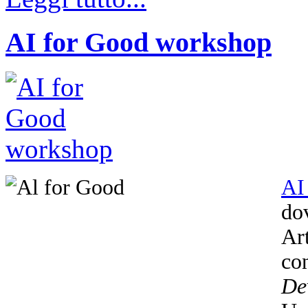
AI for Good workshop
AI
dov
Ar
co
De