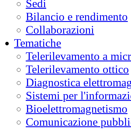
Sedi
Museo
Scienza
Bilancio e rendimento
e
Tecnologia
L.
Collaborazioni
Da
Vinci
in
Tematiche
laboratori
interattivi
di
Telerilevamento a mic
alimentazione,
biotecnologie,
genetica,
Telerilevamento ottico
materiali.
Ulteriori
informazioni
qui
.
Diagnostica elettromag
Sistemi per l'informaz
Bioelettromagnetismo
Comunicazione pubblic