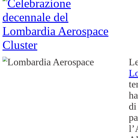
L
L
te
ha
di
pa
l’