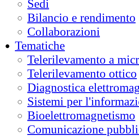
Sedi
Museo
Scienza
Bilancio e rendimento
e
Tecnologia
L.
Collaborazioni
Da
Vinci
in
Tematiche
laboratori
interattivi
di
Telerilevamento a mic
alimentazione,
biotecnologie,
genetica,
Telerilevamento ottico
materiali.
Ulteriori
informazioni
qui
.
Diagnostica elettromag
Sistemi per l'informaz
Bioelettromagnetismo
Comunicazione pubblic