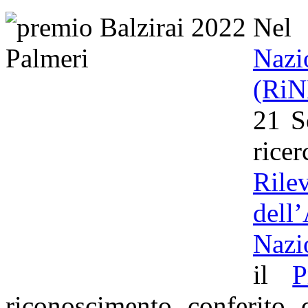
Nel
Naz
(Ri
21 S
rice
Ril
dell
Nazi
il
P
riconoscimento conferito